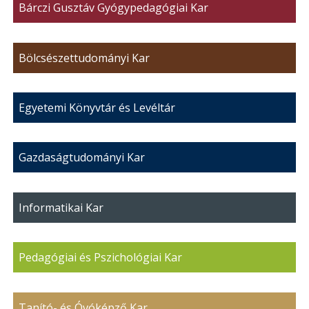
Bárczi Gusztáv Gyógypedagógiai Kar
Bölcsészettudományi Kar
Egyetemi Könyvtár és Levéltár
Gazdaságtudományi Kar
Informatikai Kar
Pedagógiai és Pszichológiai Kar
Tanító- és Óvóképző Kar