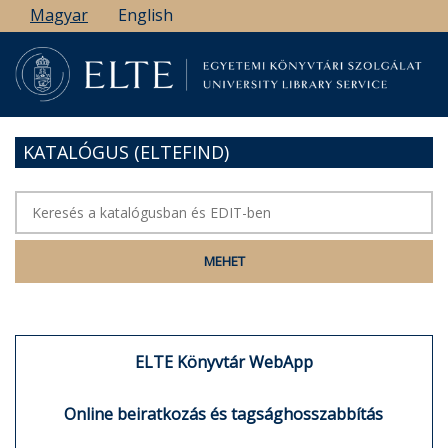
Ugrás
Magyar
English
a
tartalomra
KATALÓGUS (ELTEFIND)
ELTE Könyvtár WebApp
Online beiratkozás és tagsághosszabbítás