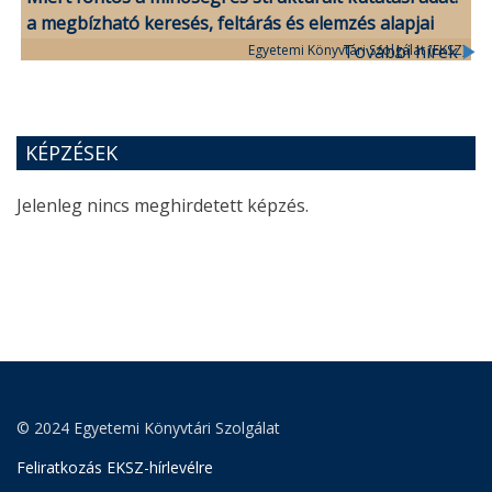
a megbízható keresés, feltárás és elemzés alapjai
További hírek
Egyetemi Könyvtári Szolgálat (EKSZ)
KÉPZÉSEK
Jelenleg nincs meghirdetett képzés.
© 2024 Egyetemi Könyvtári Szolgálat
Feliratkozás EKSZ-hírlevélre