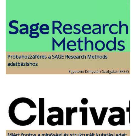
Próbahozzáférés a SAGE Research Methods
adatbázishoz
Egyetemi Könyvtári Szolgálat (EKSZ)
Miért fontos a minőségi és strukturált kutatási adat: