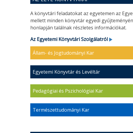
A könyvtári feladatokat az egyetemen az Egy
mellett minden könyvtár egyedi gyűjteményén
honlapján találnak részletes információkat.
Az Egyetemi Könyvtári Szolgálatról
Állam- és Jogtudományi Kar
Egyetemi Könyvtár és Levéltár
Pedagógiai és Pszichológiai Kar
Természettudományi Kar