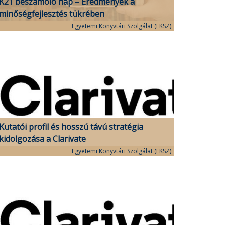
K21 beszámoló nap – Eredmények a
minőségfejlesztés tükrében
Egyetemi Könyvtári Szolgálat (EKSZ)
Kutatói profil és hosszú távú stratégia
kidolgozása a Clarivate
webináirumsorozatának záróalkalmán
Egyetemi Könyvtári Szolgálat (EKSZ)