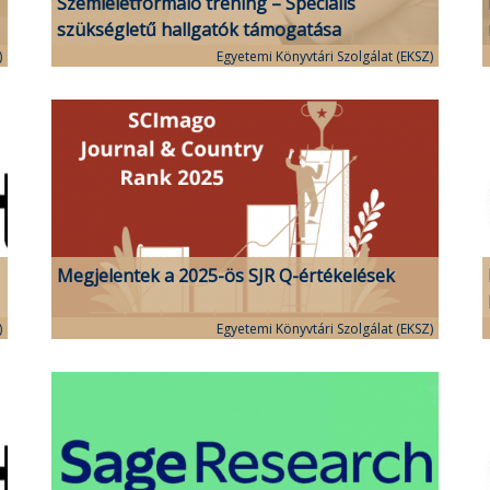
Szemléletformáló tréning – Speciális
szükségletű hallgatók támogatása
)
Egyetemi Könyvtári Szolgálat (EKSZ)
Megjelentek a 2025-ös SJR Q-értékelések
)
Egyetemi Könyvtári Szolgálat (EKSZ)