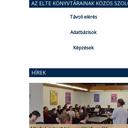
AZ ELTE KÖNYVTÁRAINAK KÖZÖS SZOL
Távoli elérés
Adatbázisok
Képzések
HÍREK