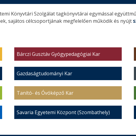
etemi Könyvtári Szolgálat tagkönyvtárai egymással együttm
ek, sajátos célcsoportjának megfelelően működik és nyújt
s
Bárczi Gusztáv Gyógypedagógiai Kar
Gazdaságtudományi Kar
Tanító- és Óvóképző Kar
Savaria Egyetemi Központ (Szombathely)