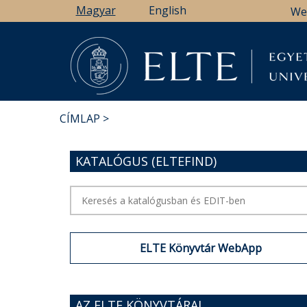
Ugrás
Magyar
English
We
a
tartalomra
CÍMLAP
MORZSA
KATALÓGUS (ELTEFIND)
ELTE Könyvtár WebApp
AZ ELTE KÖNYVTÁRAI