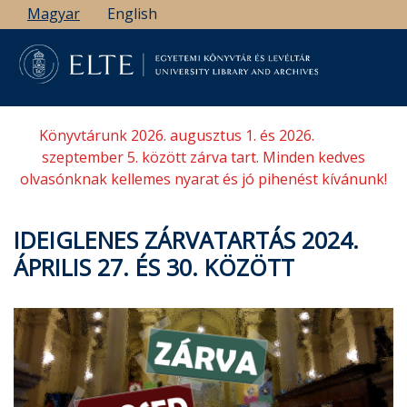
Ugrás
Magyar
English
a
tartalomra
Könyvtárunk 2026. augusztus 1. és 2026.
szeptember 5. között zárva tart. Minden kedves
olvasónknak kellemes nyarat és jó pihenést kívánunk!
IDEIGLENES ZÁRVATARTÁS 2024.
ÁPRILIS 27. ÉS 30. KÖZÖTT