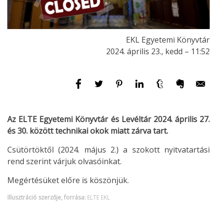
EKL Egyetemi Könyvtár
2024. április 23., kedd – 11:52
Az ELTE Egyetemi Könyvtár és Levéltár 2024. április 27.
és 30. között technikai okok miatt zárva tart.
Csütörtöktől (2024. május 2.)
a szokott nyitvatartási
rend szerint várjuk olvasóinkat.
Megértésüket előre is köszönjük.
Illusztráció szerzője, forrása:
ELTE EKL