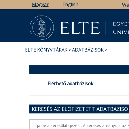
Ugrás
Magyar
English
We
a
tartalomra
ELTE KÖNYVTÁRAK
ADATBÁZISOK
MORZSA
Elérhető adatbázisok
KERESÉS AZ ELŐFIZETETT ADATBÁZIS