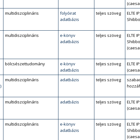
(caesa
multidiszciplináris
folyóirat
teljes szöveg
ELTE IP
adatbázis
Shibbo
multidiszciplináris
e-könyv
teljes szöveg
ELTE IP
adatbázis
Shibbo
(caesa
bölcsészettudomány
e-könyv
teljes szöveg
ELTE IP
adatbázis
(caesa
multidiszciplináris
adatbázis
teljes szöveg
szaba
)
hozzáf
multidiszciplináris
adatbázis
teljes szöveg
ELTE IP
(caesa
multidiszciplináris
e-könyv
teljes szöveg
ELTE IP
adatbázis
Shibbo
(caesa