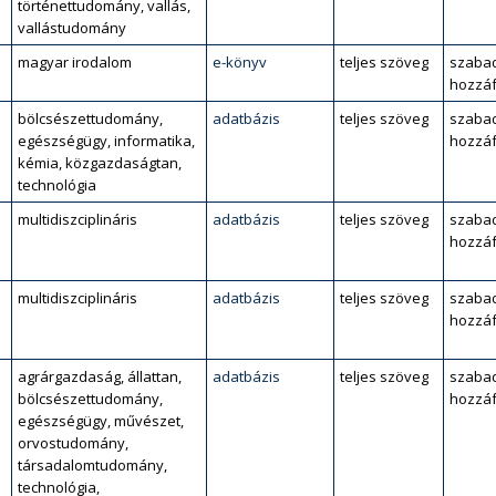
történettudomány, vallás,
vallástudomány
magyar irodalom
e-könyv
teljes szöveg
szaba
hozzáf
bölcsészettudomány,
adatbázis
teljes szöveg
szaba
egészségügy, informatika,
hozzáf
kémia, közgazdaságtan,
technológia
multidiszciplináris
adatbázis
teljes szöveg
szaba
hozzáf
multidiszciplináris
adatbázis
teljes szöveg
szaba
hozzáf
agrárgazdaság, állattan,
adatbázis
teljes szöveg
szaba
bölcsészettudomány,
hozzáf
egészségügy, művészet,
orvostudomány,
társadalomtudomány,
technológia,