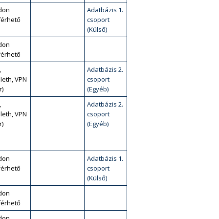
don
Adatbázis 1.
érhető
csoport
(Külső)
don
érhető
,
Adatbázis 2.
leth, VPN
csoport
r)
(Egyéb)
,
Adatbázis 2.
leth, VPN
csoport
r)
(Egyéb)
don
Adatbázis 1.
érhető
csoport
(Külső)
don
érhető
don