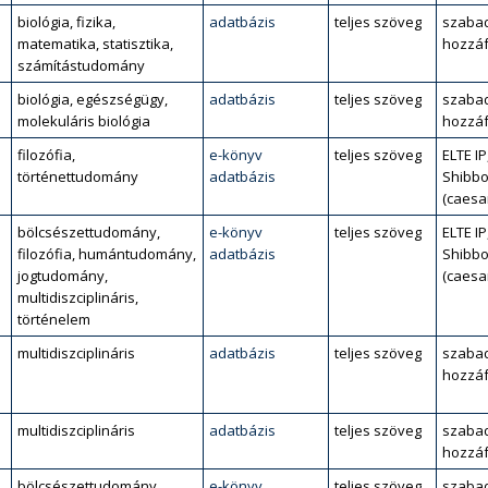
biológia, fizika,
adatbázis
teljes szöveg
szaba
matematika, statisztika,
hozzáf
számítástudomány
biológia, egészségügy,
adatbázis
teljes szöveg
szaba
molekuláris biológia
hozzáf
filozófia,
e-könyv
teljes szöveg
ELTE IP
történettudomány
adatbázis
Shibbo
(caesa
bölcsészettudomány,
e-könyv
teljes szöveg
ELTE IP
filozófia, humántudomány,
adatbázis
Shibbo
jogtudomány,
(caesa
multidiszciplináris,
történelem
multidiszciplináris
adatbázis
teljes szöveg
szaba
hozzáf
multidiszciplináris
adatbázis
teljes szöveg
szaba
hozzáf
bölcsészettudomány,
e-könyv
teljes szöveg
szaba