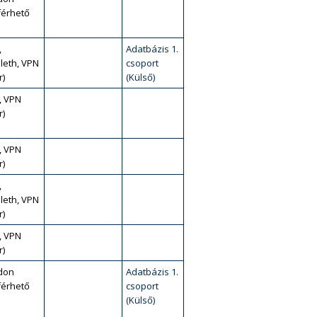
érhető
,
Adatbázis 1.
leth, VPN
csoport
r)
(Külső)
, VPN
r)
, VPN
r)
,
leth, VPN
r)
, VPN
r)
don
Adatbázis 1.
érhető
csoport
(Külső)