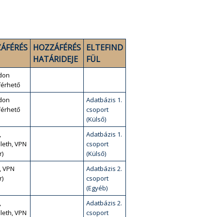
ÁFÉRÉS
HOZZÁFÉRÉS
ELTEFIND
HATÁRIDEJE
FÜL
don
érhető
don
Adatbázis 1.
érhető
csoport
(Külső)
,
Adatbázis 1.
leth, VPN
csoport
r)
(Külső)
, VPN
Adatbázis 2.
r)
csoport
(Egyéb)
,
Adatbázis 2.
leth, VPN
csoport