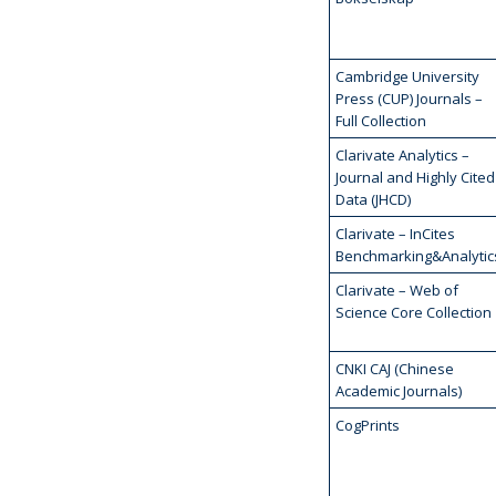
Cambridge University
Press (CUP) Journals –
Full Collection
Clarivate Analytics –
Journal and Highly Cited
Data (JHCD)
Clarivate – InCites
Benchmarking&Analytic
Clarivate – Web of
Science Core Collection
CNKI CAJ (Chinese
Academic Journals)
CogPrints