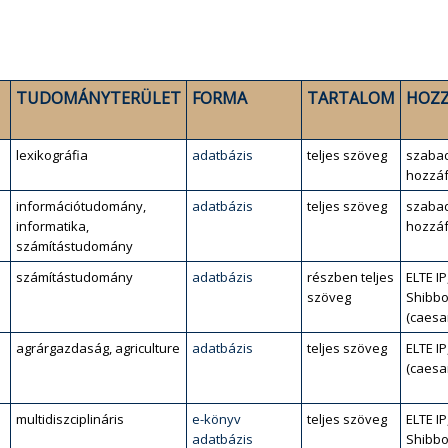
TUDOMÁNYTERÜLET
FORMA
TARTALOM
HOZZ
lexikográfia
adatbázis
teljes szöveg
szaba
hozzáf
információtudomány,
adatbázis
teljes szöveg
szaba
informatika,
hozzáf
számítástudomány
számítástudomány
adatbázis
részben teljes
ELTE IP
szöveg
Shibbo
(caesa
agrárgazdaság, agriculture
adatbázis
teljes szöveg
ELTE IP
(caesa
multidiszciplináris
e-könyv
teljes szöveg
ELTE IP
adatbázis
Shibbo