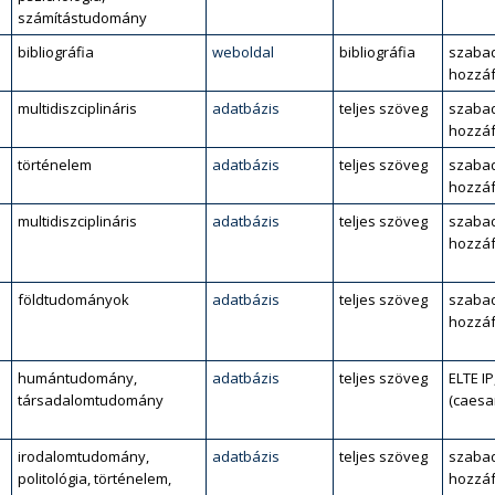
számítástudomány
bibliográfia
weboldal
bibliográfia
szaba
hozzáf
multidiszciplináris
adatbázis
teljes szöveg
szaba
hozzáf
történelem
adatbázis
teljes szöveg
szaba
hozzáf
multidiszciplináris
adatbázis
teljes szöveg
szaba
hozzáf
l
földtudományok
adatbázis
teljes szöveg
szaba
hozzáf
humántudomány,
adatbázis
teljes szöveg
ELTE IP
társadalomtudomány
(caesa
irodalomtudomány,
adatbázis
teljes szöveg
szaba
politológia, történelem,
hozzáf