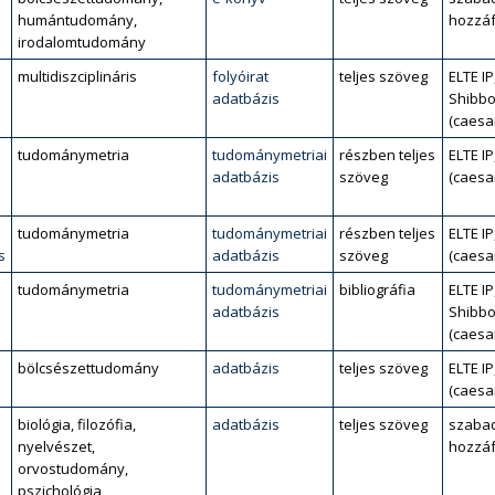
humántudomány,
hozzáf
irodalomtudomány
multidiszciplináris
folyóirat
teljes szöveg
ELTE IP
adatbázis
Shibbo
(caesa
tudománymetria
tudománymetriai
részben teljes
ELTE IP
adatbázis
szöveg
(caesa
tudománymetria
tudománymetriai
részben teljes
ELTE IP
s
adatbázis
szöveg
(caesa
tudománymetria
tudománymetriai
bibliográfia
ELTE IP
adatbázis
Shibbo
(caesa
bölcsészettudomány
adatbázis
teljes szöveg
ELTE IP
(caesa
biológia, filozófia,
adatbázis
teljes szöveg
szaba
nyelvészet,
hozzáf
orvostudomány,
pszichológia,