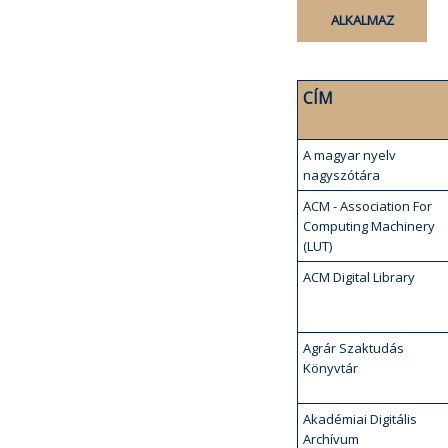
CÍM
A magyar nyelv
nagyszótára
ACM - Association For
Computing Machinery
(LUT)
ACM Digital Library
Agrár Szaktudás
Könyvtár
Akadémiai Digitális
Archívum