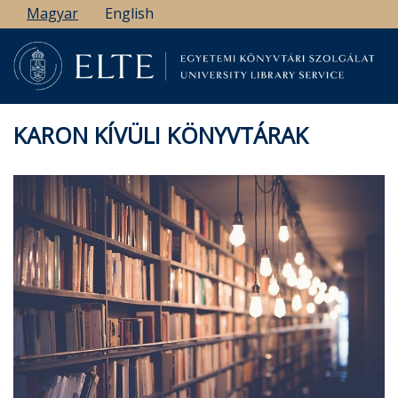
Ugrás
Magyar
English
a
tartalomra
KARON KÍVÜLI KÖNYVTÁRAK