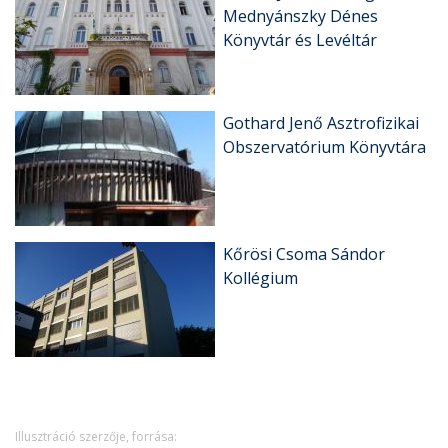
Mednyánszky Dénes
Könyvtár és Levéltár
Gothard Jenő Asztrofizikai
Obszervatórium Könyvtára
Kőrösi Csoma Sándor
Kollégium
Illusztráció szerzője, forrása: