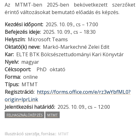
Az MTMT-ben 2025-ben bekövetkezett szerzőket
érintő változásokat bemutató előadás és képzés.
Kezdési időpont
2025. 10. 09., cs – 17:00
Befejezés ideje
2025. 10. 09., cs – 18:30
Helyszín
Microsoft Teams
Oktató(k) neve
Markó-Markechné Zelei Edit
Kar
ELTE BTK Bölcsészettudományi Kari Könyvtár
Nyelv
magyar
Célcsoport
PhD
oktató
Forma
online
Típus
MTMT
Regisztráció
https://forms.office.com/e/rz3wYbfML0?
origin=lprLink
Jelentkezési határidő
2025. 10. 09., cs – 12:00
FELHASZNÁLÓKÉPZÉS
MTMT
Illusztráció szerzője, forrása:
MTMT