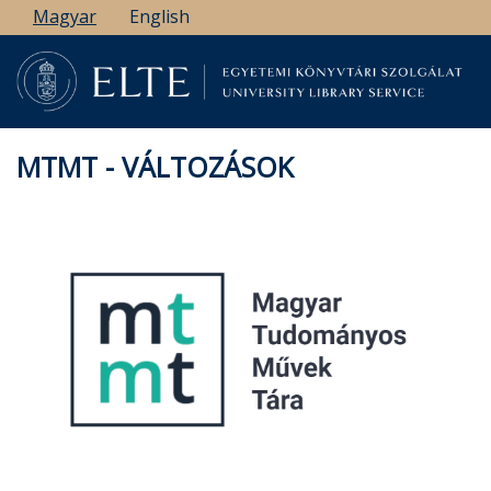
Ugrás
Magyar
English
a
tartalomra
MTMT - VÁLTOZÁSOK