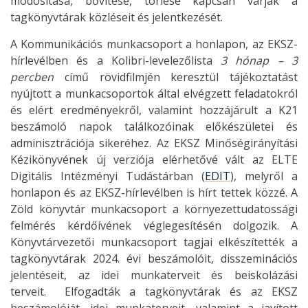
módosítása, bővítése, törlése kapcsán várják a
tagkönyvtárak közléseit és jelentkezését.
A Kommunikációs munkacsoport a honlapon, az EKSZ-
hírlevélben és a Kolibri-levelezőlista
3 hónap – 3
percben
című rövidfilmjén keresztül tájékoztatást
nyújtott a munkacsoportok által elvégzett feladatokról
és elért eredményekről, valamint hozzájárult a K21
beszámoló napok találkozóinak előkészületei és
adminisztrációja sikeréhez. Az EKSZ Minőségirányítási
Kézikönyvének új verziója elérhetővé vált az
ELTE
Digitális Intézményi Tudástárban (
EDIT
), melyről a
honlapon és az EKSZ-hírlevélben is hírt tettek közzé. A
Zöld könyvtár munkacsoport a környezettudatossági
felmérés kérdőívének véglegesítésén dolgozik. A
Könyvtárvezetői munkacsoport tagjai elkészítették a
tagkönyvtárak 2024. évi beszámolóit, disszeminációs
jelentéseit, az idei munkaterveit és beiskolázási
terveit. Elfogadták a tagkönyvtárak és az EKSZ
beszámolóját, idei munkaterveit, valamint a javított