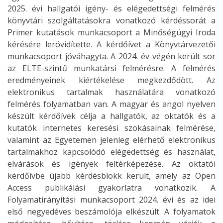
2025. évi hallgatói igény- és elégedettségi felmérés
könyvtári szolgáltatásokra vonatkozó kérdéssorát a
Primer kutatások munkacsoport a Minőségügyi Iroda
kérésére lerövidítette. A kérdőívet a Könyvtárvezetői
munkacsoport jóváhagyta. A 2024. év végén került sor
az ELTE-szintű munkatársi felmérésre. A felmérés
eredményeinek kiértékelése megkezdődött. Az
elektronikus tartalmak használatára vonatkozó
felmérés folyamatban van. A magyar és angol nyelven
készült kérdőívek célja a hallgatók, az oktatók és a
kutatók internetes keresési szokásainak felmérése,
valamint az Egyetemen jelenleg elérhető elektronikus
tartalmakhoz kapcsolódó elégedettség és használat,
elvárások és igények feltérképezése. Az oktatói
kérdőívbe újabb kérdésblokk került, amely az Open
Access publikálási gyakorlatra vonatkozik. A
Folyamatirányítási munkacsoport 2024. évi és az idei
első negyedéves beszámolója elkészült. A folyamatok