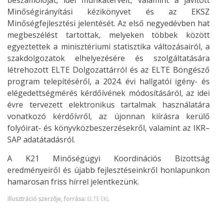
Minőségirányítási kézikönyvet és az EKSZ
Minőségfejlesztési jelentését. Az első negyedévben hat
megbeszélést tartottak, melyeken többek között
egyeztettek a minisztériumi statisztika változásairól, a
szakdolgozatok elhelyezésére és szolgáltatására
létrehozott ELTE Dolgozattárról és az ELTE Böngésző
program telepítéséről, a 2024. évi hallgatói igény- és
elégedettségmérés kérdőívének módosításáról, az idei
évre tervezett elektronikus tartalmak használatára
vonatkozó kérdőívről, az újonnan kiírásra kerülő
folyóirat- és könyvközbeszerzésekről, valamint az IKR–
SAP adatátadásról.
A K21 Minőségügyi Koordinációs Bizottság
eredményeiről és újabb fejlesztéseinkről honlapunkon
hamarosan friss hírrel jelentkezünk.
Illusztráció szerzője, forrása:
ELTE EKL