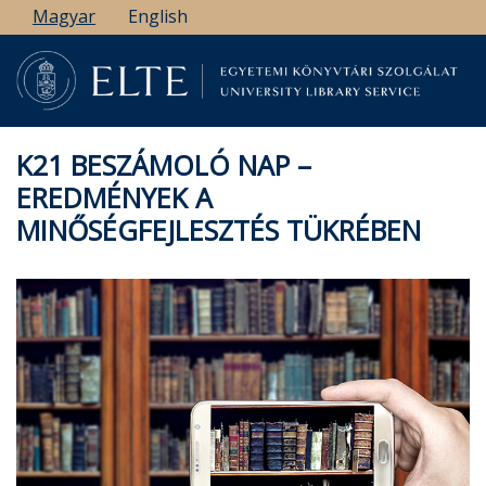
Ugrás
Magyar
English
a
tartalomra
K21 BESZÁMOLÓ NAP –
EREDMÉNYEK A
MINŐSÉGFEJLESZTÉS TÜKRÉBEN