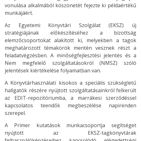
vonulása alkalmából köszönetét fejezte ki példaértékű
munkájáért.
Az Egyetemi Könyvtári Szolgálat (EKSZ) új
stratégiájának előkészítéséhez a bizottság
elemzőcsoportokat alakított ki, melyekben a tagok
meghatározott témakörök mentén vesznek részt a
feladatvégzésben. A minőségfejlesztési jelentés és a
Nem megfelelő szolgáltatásokról (NMSZ) szóló
jelentések kiértékelése folyamatban van.
A Könyvtárhasználati kisokos a speciális szükségletű
hallgatók részére nyújtott szolgáltatásainkról felkerült
az EDIT-repozitóriumba, a marrákesi szerződéssel
kapcsolatos teendők megbeszélése napirenden
szerepel.
A Primer kutatások munkacsoportja segítséget
nyújtott az EKSZ-tagkönyvtárak
felhasználóképzéseihez kapcsolódó elégedettségi