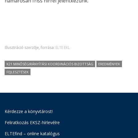
hamarosan friss hírrel jelentkezünk.
Illusztráció szerzője, forrása:
ELTE EKL
K21 MINŐSÉGIRÁNYÍTÁSI KOORDINÁCIÓS BIZOTTSÁG
EREDMÉNYEK
FEJLESZTÉSEK
Kérdezze a könyvtárost!
Feliratkozás EKSZ-hírlevélre
ELTEfind – online katalógus