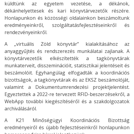
küldtünk az egyetem vezetése, a dékánok,
dékánhelyettesek és kari könyvtárvezetők részére.
Honlapunkon és közösségi oldalainkon beszámoltunk
eredményeinkről, szolgáltatásfejlesztéseinkről és
rendezvényeinkről.
A „virtuális Zöld könyvtár” kialakításához az
anyaggyűjtés és rendszerezés munkálatai zajlanak. A
könyvtárvezetők elkészítették a tagkönyvtárak
munkaterveit, disszeminációit, statisztikai jelentéseit és
beszámolóit. Egyhangúlag elfogadták a koordinációs
bizottságok, a tagkönyvtárak és az EKSZ beszámolóját,
valamint a Dokumentumrendezési projektjelentést.
Egyeztettek a 2022-re tervezett RFID-beszerzésekről, a
WebApp további kiegészítéséről és a szakdolgozatok
archiválásáról.
A K21 Minőségügyi Koordinációs Bizottság
eredményeiről és újabb fejlesztéseinkről honlapunkon