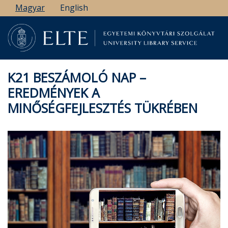
Ugrás
Magyar
English
a
tartalomra
K21 BESZÁMOLÓ NAP –
EREDMÉNYEK A
MINŐSÉGFEJLESZTÉS TÜKRÉBEN