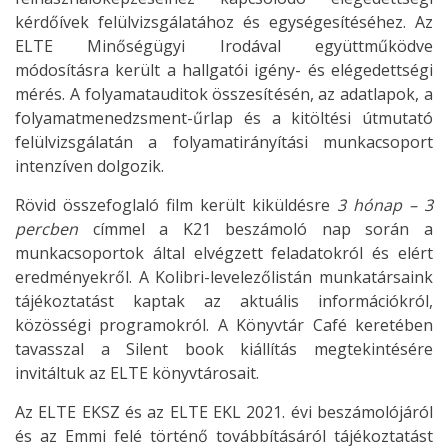
kérdőívek felülvizsgálatához és egységesítéséhez. Az
ELTE Minőségügyi Irodával együttműködve
módosításra került a hallgatói igény- és elégedettségi
mérés. A folyamatauditok összesítésén, az adatlapok, a
folyamatmenedzsment-űrlap és a kitöltési útmutató
felülvizsgálatán a folyamatirányítási munkacsoport
intenzíven dolgozik.
Rövid összefoglaló film került kiküldésre
3 hónap – 3
percben
címmel a K21 beszámoló nap során a
munkacsoportok által elvégzett feladatokról és elért
eredményekről. A Kolibri-levelezőlistán munkatársaink
tájékoztatást kaptak az aktuális információkról,
közösségi programokról. A Könyvtár Café keretében
tavasszal a Silent book kiállítás megtekintésére
invitáltuk az ELTE könyvtárosait.
Az ELTE EKSZ és az ELTE EKL 2021. évi beszámolójáról
és az Emmi felé történő továbbításáról tájékoztatást