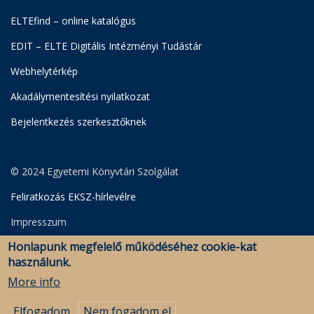
ELTEfind – online katalógus
EDIT – ELTE Digitális Intézményi Tudástár
Webhelytérkép
Akadálymentesítési nyilatkozat
Bejelentkezés szerkesztőknek
© 2024 Egyetemi Könyvtári Szolgálat
Feliratkozás EKSZ-hírlevélre
Impresszum
Honlapunk megfelelő működéséhez cookie-kat
Adatkezelési Szabályzat
használunk.
Szerkesztői bejelentkezés
More info
Elfogadom
Nem fogadom el