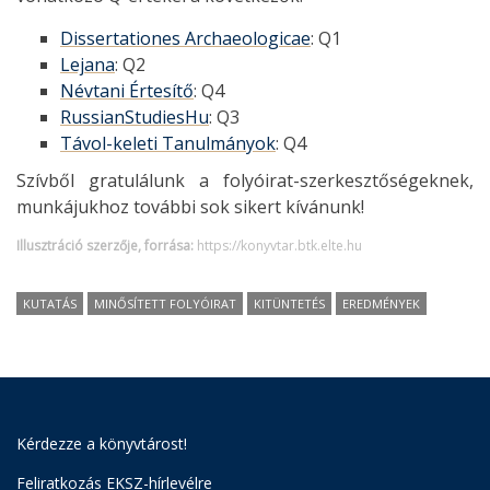
Dissertationes Archaeologicae
: Q1
Lejana
: Q2
Névtani Értesítő
: Q4
RussianStudiesHu
: Q3
Távol-keleti Tanulmányok
: Q4
Szívből gratulálunk a folyóirat-szerkesztőségeknek,
munkájukhoz további sok sikert kívánunk!
Illusztráció szerzője, forrása:
https://konyvtar.btk.elte.hu
KUTATÁS
MINŐSÍTETT FOLYÓIRAT
KITÜNTETÉS
EREDMÉNYEK
Kérdezze a könyvtárost!
Feliratkozás EKSZ-hírlevélre