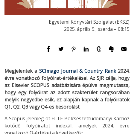
Egyetemi Könyvtári Szolgálat (EKSZ)
2025. április 9., szerda – 08:15
Megjelentek a
SCImago Journal & Country Rank
2024.
évre vonatkozó folyóirat-értékelései. Az SJR célja, hogy
az Elsevier SCOPUS adatbázisára épülve megmutassa,
hogy egy folyóirat az adott szakterület rangsorában
melyik negyedbe esik, ez alapján kapnak a folyóiratok
Q1, Q2, Q3 vagy Q4-es besorolást
.
A Scopus jelenleg öt ELTE Bölcsészettudományi Karhoz
kötődő folyóiratot indexál, amelyek 2024. évre
vonatkozó Q-értékei a következők: