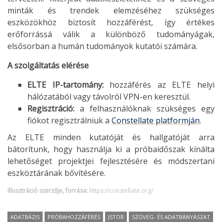
minták és trendek elemzéséhez szükséges
eszközökhöz biztosít hozzáférést, így értékes
erőforrássá válik a különböző tudományágak,
elsősorban a humán tudományok kutatói számára.
A szolgáltatás elérése
ELTE IP-tartomány:
hozzáférés az ELTE helyi
hálózatából vagy távolról VPN-en keresztül.
Regisztráció:
a felhasználóknak szükséges egy
fiókot regisztrálniuk a
Constellate platformján
.
Az ELTE minden kutatóját és hallgatóját arra
bátorítunk, hogy használja ki a próbaidőszak kínálta
lehetőséget projektjei fejlesztésére és módszertani
eszköztárának bővítésére.
Illusztráció szerzője, forrása:
https://constellate.org/
ADATBÁZIS
PRÓBAHOZZÁFÉRÉS
JSTOR
SZÖVEG- ÉS ADATBÁNYÁSZAT