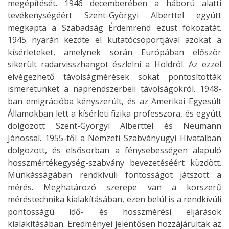
megépítését. 1946 decemberében a háború alatti
tevékenységéért Szent-Györgyi Alberttel együtt
megkapta a Szabadság Érdemrend ezüst fokozatát.
1945 nyarán kezdte el kutatócsoportjával azokat a
kísérleteket, amelynek során Európában először
sikerült radarvisszhangot észlelni a Holdról. Az ezzel
elvégezhető távolságmérések sokat pontosították
ismeretünket a naprendszerbeli távolságokról. 1948-
ban emigrációba kényszerült, és az Amerikai Egyesült
Államokban lett a kísérleti fizika professzora, és együtt
dolgozott Szent-Györgyi Alberttel és Neumann
Jánossal. 1955-től a Nemzeti Szabványügyi Hivatalban
dolgozott, és elsősorban a fénysebességen alapuló
hosszmértékegység-szabvány bevezetéséért küzdött.
Munkásságában rendkívüli fontosságot játszott a
mérés. Meghatározó szerepe van a korszerű
méréstechnika kialakításában, ezen belül is a rendkívüli
pontosságú idő- és hosszmérési eljárások
kialakításában. Eredményei jelentősen hozzájárultak az