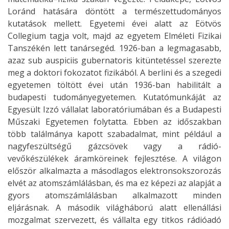
Loránd hatására döntött a természettudományos
kutatások mellett. Egyetemi évei alatt az Eötvös
Collegium tagja volt, majd az egyetem Elméleti Fizikai
Tanszékén lett tanársegéd. 1926-ban a legmagasabb,
azaz sub auspiciis gubernatoris kitüntetéssel szerezte
meg a doktori fokozatot fizikából. A berlini és a szegedi
egyetemen töltött évei után 1936-ban habilitált a
budapesti tudományegyetemen. Kutatómunkáját az
Egyesült Izzó vállalat laboratóriumában és a Budapesti
Műszaki Egyetemen folytatta. Ebben az időszakban
több találmánya kapott szabadalmat, mint például a
nagyfeszültségű gázcsövek vagy a rádió-
vevőkészülékek áramköreinek fejlesztése. A világon
először alkalmazta a másodlagos elektronsokszorozás
elvét az atomszámlálásban, és ma ez képezi az alapját a
gyors atomszámlálásban alkalmazott minden
eljárásnak. A második világháború alatt ellenállási
mozgalmat szervezett, és vállalta egy titkos rádióadó