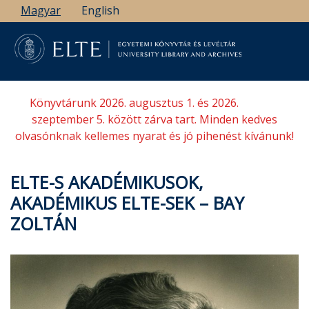
Ugrás
Magyar
English
a
tartalomra
Könyvtárunk 2026. augusztus 1. és 2026.
szeptember 5. között zárva tart. Minden kedves
olvasónknak kellemes nyarat és jó pihenést kívánunk!
ELTE-S AKADÉMIKUSOK,
AKADÉMIKUS ELTE-SEK – BAY
ZOLTÁN