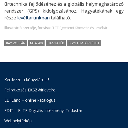
űrtechnika fejlődéséhez és a globális helymeghatározó
rendszer (GPS) kidolgozásához. Hagyatékának egy
része
levéltárunkban
található.
Illusztráció szerzője, forrása:
ELTE Egyetemi Könyvtár és Levéltár
BAY ZOLTÁN
MTA 200
HAGYATÉK
EGYETEMTÖRTÉNET
Kérdezze a könyvtárost!
Feliratkozás EKSZ-hírlevélre
ELTEfind – online katalógus
EDIT – ELTE Digitális Intézményi Tudástár
Webhelytérkép