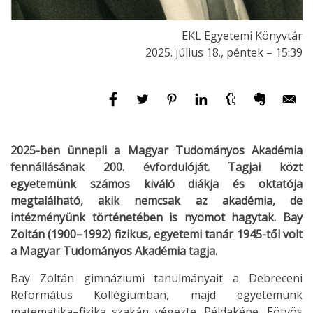
EKL Egyetemi Könyvtár
2025. július 18., péntek – 15:39
2025-ben ünnepli a Magyar Tudományos Akadémia
fennállásának 200. évfordulóját. Tagjai közt
egyetemünk számos kiváló diákja és oktatója
megtalálható, akik nemcsak az akadémia, de
intézményünk történetében is nyomot hagytak. Bay
Zoltán (1900–1992) fizikus, egyetemi tanár 1945-től volt
a Magyar Tudományos Akadémia tagja.
Bay Zoltán gimnáziumi tanulmányait a Debreceni
Református Kollégiumban, majd egyetemünk
matematika–fizika szakán végezte. Példaképe, Eötvös