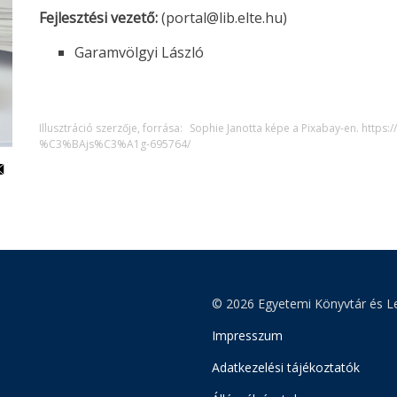
Fejlesztési vezető:
(portal@lib.elte.hu)
Garamvölgyi László
Illusztráció szerzője, forrása:
Sophie Janotta képe a Pixabay-en. http
%C3%BAjs%C3%A1g-695764/
© 2026 Egyetemi Könyvtár és Le
Impresszum
Adatkezelési tájékoztatók