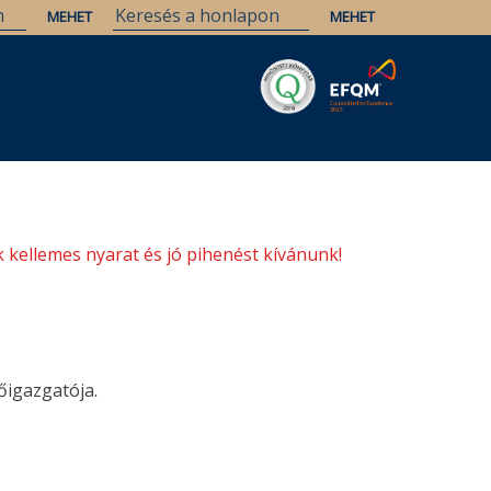
Savaria
Örökség
ELTE Könyvtárak
 kellemes nyarat és jó pihenést kívánunk!
őigazgatója.