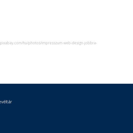
s://pixabay.com/hu/photos/impresszum-web-design-jobbra-
véltár