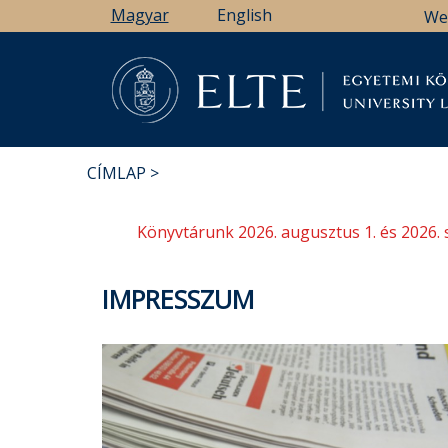
Ugrás
Magyar
English
We
a
tartalomra
Könyv
CÍMLAP
MORZSA
Könyvtárunk 2026. augusztus 1. és 2026. 
IMPRESSZUM