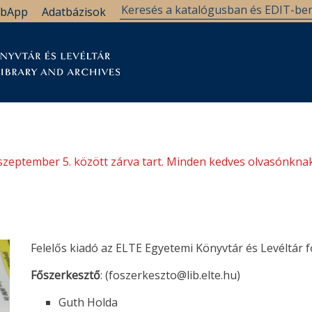
bApp
Adatbázisok
tár
Kutatástámogatás
Levéltár
Támogatás
szeptember 5. között zárva tart. Minden kedves olvasónknak
Felelős kiadó az ELTE Egyetemi Könyvtár és Levéltár f
Főszerkesztő
: (foszerkeszto@lib.elte.hu)
Guth Holda