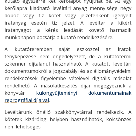
kutató egyszerre két kérőlapot nyújthat be. Az egy
kérőlapra kiadható levéltári anyag mennyisége négy
doboz vagy tíz kötet vagy jelzetenként igényelt
iratanyag esetén tíz jelzet. A levéltár a kikért
iratanyagot a kérés leadását követő harmadik
munkanapon bocsátja a kutató rendelkezésére.
A kutatóteremben saját eszközzel az iratok
fényképezése nem engedélyezett, de a kutatótermi
szkenner díjtalanul használható. A kutatott levéltári
dokumentumokról a jogszabályi és az állományvédelmi
rendelkezések figyelembe vételével digitális másolat
rendelhető. A másolatkészítés díjai megegyeznek a
könyvtár
különgyűjteményi dokumentumainak
reprográfiai díjaival
.
Levéltárunk önálló szakkönyvtárral rendelkezik. A
kötetek kizárólag helyben használhatók, kölcsönzés
nem lehetséges.