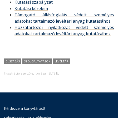
Kutatási szabályzat
Kutatási kérelem
Támogató állásfoglalás védett személyes
adatokat tartalmazó levéltári anyag kutatásához
Hozzátartozói nyilatkozat védett személyes
adatokat tartalmazó levéltári anyag kutatásához
DÍJSZABÁS
SZOLGÁLTATÁSOK
LEVÉLTÁR
Illusztráció szerzője, forrása:
ELTE EL
Kérdezze a könyvtárost!
Feliratkozás EKSZ-hírlevélre