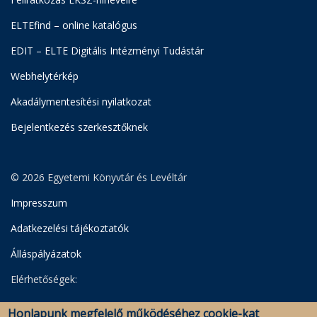
ELTEfind – online katalógus
EDIT – ELTE Digitális Intézményi Tudástár
Webhelytérkép
Akadálymentesítési nyilatkozat
Bejelentkezés szerkesztőknek
© 2026 Egyetemi Könyvtár és Levéltár
Impresszum
Adatkezelési tájékoztatók
Álláspályázatok
Elérhetőségek:
Egyetemi Könyvtár
Honlapunk megfelelő működéséhez cookie-kat