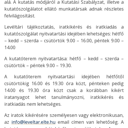
alá. A kutatás módjáról a Kutatási Szabályzat, illetve a
kutatószolgálatot ellátó munkatársak adnak részletes
felvilágosítást.
Levéltári tájékoztatás, iratkikérés és iratkiadás a
kutatószolgálat nyitvatartási idejében lehetséges: hétfő
– kedd – szerda – csütörtök 9.00 – 16.00, péntek 9.00 –
14.00
A kutatóterem nyitvatartása: hétfő – kedd – szerda –
csütörtök – péntek 9.00 – 19.30.
A kutatóterem nyitvatartási idejében hétfőtől
csütörtökig 16.00 és 19.30 óra közt, pénteken pedig
14.00 és 19.30 óra közt csak a korábban kikért
iratanyagot lehet tanulmányozni, iratkikérés és
iratkiadás nem lehetséges.
Az iratok kikérésére személyesen vagy elektronikusan,
az
info@leveltar.elte.hu
email címen van lehetőség. A