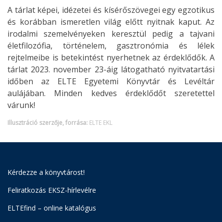
A tárlat képei, idézetei és kísérőszövegei egy egzotikus
és korábban ismeretlen világ előtt nyitnak kaput. Az
irodalmi szemelvényeken keresztül pedig a tajvani
életfilozófia, történelem, gasztronómia és lélek
rejtelmeibe is betekintést nyerhetnek az érdeklődők. A
tárlat 2023. november 23-áig látogatható nyitvatartási
időben az ELTE Egyetemi Könyvtár és Levéltár
aulájában. Minden kedves érdeklődőt szeretettel
várunk!
Illusztráció szerzője, forrása:
ELTE EKL
Kérdezze a könyvtárost!
Feliratkozás EKSZ-hírlevélre
ELTEfind – online katalógus