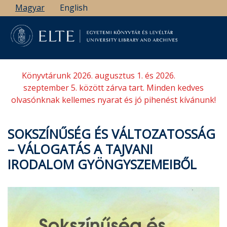
Ugrás
Magyar
English
a
tartalomra
Könyvtárunk 2026. augusztus 1. és 2026.
szeptember 5. között zárva tart. Minden kedves
olvasónknak kellemes nyarat és jó pihenést kívánunk!
SOKSZÍNŰSÉG ÉS VÁLTOZATOSSÁG
– VÁLOGATÁS A TAJVANI
IRODALOM GYÖNGYSZEMEIBŐL