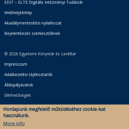
EDIT – ELTE Digitális Intézményi Tudástár
Webhelytérkép
Akadálymentesítési nyilatkozat
Bejelentkezés szerkesztőknek
© 2026 Egyetemi Könyvtár és Levéltár
Impresszum
Adatkezelési tájékoztatók
Álláspályázatok
Elérhetőségek:
Egyetemi Könyvtár
Honlapunk megfelelő működéséhez cookie-kat
Levéltár
használunk.
Savaria Könyvtár és Levéltár (Szombathely)
More info