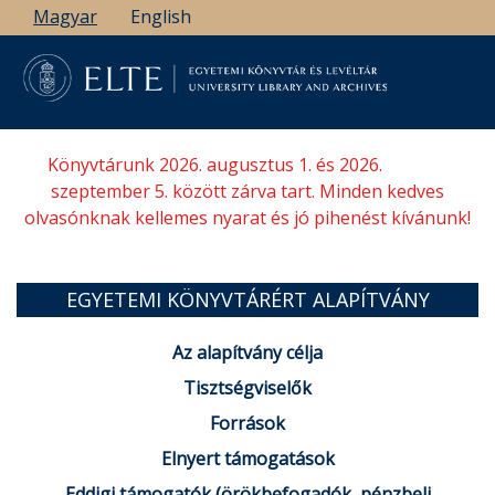
Ugrás
Magyar
English
a
tartalomra
Könyvtárunk 2026. augusztus 1. és 2026.
szeptember 5. között zárva tart. Minden kedves
olvasónknak kellemes nyarat és jó pihenést kívánunk!
EGYETEMI KÖNYVTÁRÉRT ALAPÍTVÁNY
Az alapítvány célja
Tisztségviselők
Források
Elnyert támogatások
Eddigi támogatók (örökbefogadók, pénzbeli