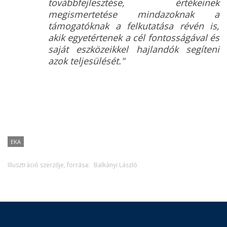
továbbfejlesztése, értékeinek
megismertetése mindazoknak a
támogatóknak a felkutatása révén is,
akik egyetértenek a cél fontosságával és
saját eszközeikkel hajlandók segíteni
azok teljesülését."
EKA
Illusztráció szerzője, forrása:
Balkányi László