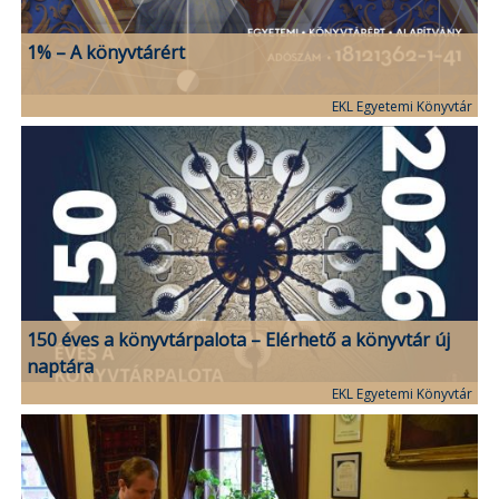
1% – A könyvtárért
EKL Egyetemi Könyvtár
150 éves a könyvtárpalota – Elérhető a könyvtár új
naptára
EKL Egyetemi Könyvtár