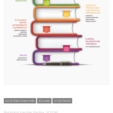
EGYETEMI KÖNYVTÁR
RÓLUNK
GYŰJTŐKÖR
Illusztráció szerzője, forrása:
ELTE EKL