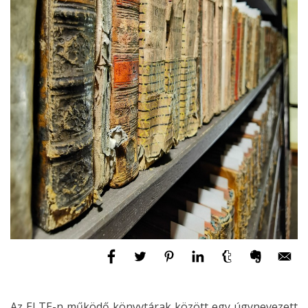
Az ELTE-n működő könyvtárak között egy úgynevezett