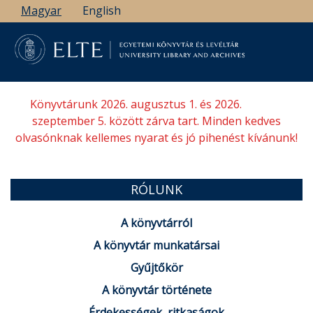
Ugrás
Magyar
English
a
tartalomra
Könyvtárunk 2026. augusztus 1. és 2026.
szeptember 5. között zárva tart. Minden kedves
olvasónknak kellemes nyarat és jó pihenést kívánunk!
RÓLUNK
A könyvtárról
A könyvtár munkatársai
Gyűjtőkör
A könyvtár története
Érdekességek, ritkaságok