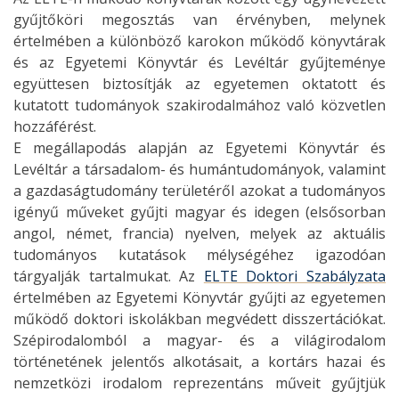
gyűjtőköri megosztás van érvényben, melynek
értelmében a különböző karokon működő könyvtárak
és az Egyetemi Könyvtár és Levéltár gyűjteménye
együttesen biztosítják az egyetemen oktatott és
kutatott tudományok szakirodalmához való közvetlen
hozzáférést.
E megállapodás alapján az Egyetemi Könyvtár és
Levéltár a társadalom- és humántudományok, valamint
a gazdaságtudomány területéről azokat a tudományos
igényű műveket gyűjti magyar és idegen (elsősorban
angol, német, francia) nyelven, melyek az aktuális
tudományos kutatások mélységéhez igazodóan
tárgyalják tartalmukat. Az
ELTE Doktori Szabályzata
értelmében az Egyetemi Könyvtár gyűjti az egyetemen
működő doktori iskolákban megvédett disszertációkat.
Szépirodalomból a magyar- és a világirodalom
történetének jelentős alkotásait, a kortárs hazai és
nemzetközi irodalom reprezentáns műveit gyűjtjük