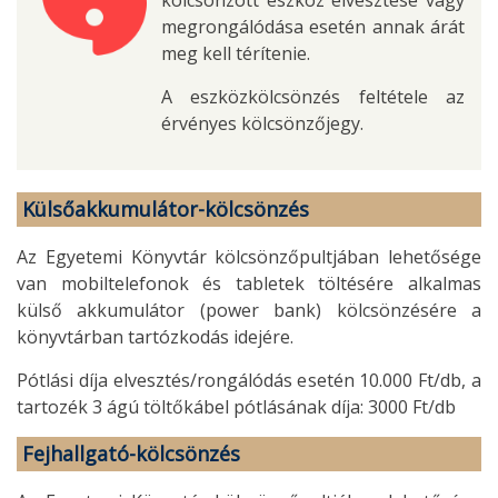
megrongálódása esetén annak árát
meg kell térítenie.
A eszközkölcsönzés feltétele az
érvényes kölcsönzőjegy.
Külsőakkumulátor-kölcsönzés
Az Egyetemi Könyvtár kölcsönzőpultjában lehetősége
van mobiltelefonok és tabletek töltésére alkalmas
külső akkumulátor (power bank) kölcsönzésére a
könyvtárban tartózkodás idejére.
Pótlási díja elvesztés/rongálódás esetén 10.000 Ft/db, a
tartozék 3 ágú töltőkábel pótlásának díja: 3000 Ft/db
Fejhallgató-kölcsönzés