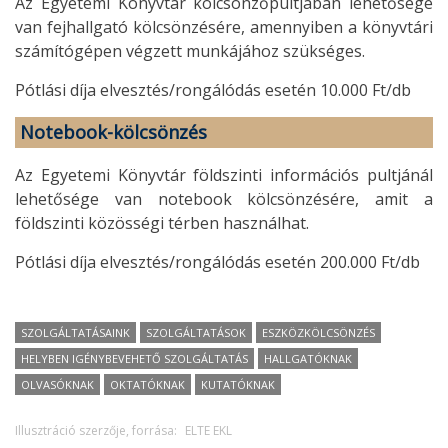
Az Egyetemi Könyvtár kölcsönzőpultjában lehetősége
van fejhallgató kölcsönzésére, amennyiben a könyvtári
számítógépen végzett munkájához szükséges.
Pótlási díja elvesztés/rongálódás esetén 10.000 Ft/db
Notebook-kölcsönzés
Az Egyetemi Könyvtár földszinti információs pultjánál
lehetősége van notebook kölcsönzésére, amit a
földszinti közösségi térben használhat.
Pótlási díja elvesztés/rongálódás esetén 200.000 Ft/db
SZOLGÁLTATÁSAINK
SZOLGÁLTATÁSOK
ESZKÖZKÖLCSÖNZÉS
HELYBEN IGÉNYBEVEHETŐ SZOLGÁLTATÁS
HALLGATÓKNAK
OLVASÓKNAK
OKTATÓKNAK
KUTATÓKNAK
Illusztráció szerzője, forrása:
ELTE EKL