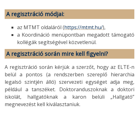
A regisztráció módjai
:
az MTMT oldaláról (
https://mtmt.hu/
),
a Koordináció menüpontban megadott támogató
kollégák segítségével közvetlenül.
A regisztráció során mire kell figyelni?
A regisztráció során kérjük a szerzőt, hogy az ELTE-n
belül a pontos (a rendszerben szereplő hierarchia
legalsó szintjén álló) szervezeti egységet adja meg,
például a tanszéket. Doktoranduszoknak a doktori
iskolát, hallgatóknak a karon belüli „Hallgató”
megnevezést kell kiválasztaniuk.