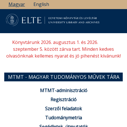
Ugrás
Magyar
English
a
tartalomra
Könyvtárunk 2026. augusztus 1. és 2026.
szeptember 5. között zárva tart. Minden kedves
olvasónknak kellemes nyarat és jó pihenést kívánunk!
MTMT - MAGYAR TUDOMÁNYOS MŰVEK TÁRA
MTMT-adminisztráció
Regisztráció
Szerzői feladatok
Tudománymetria
Segédletek, útmutatók