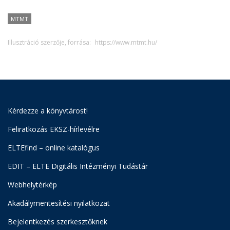
MTMT
Illusztráció szerzője, forrása:
https://www.mtmt.hu/
Kérdezze a könyvtárost!
Feliratkozás EKSZ-hírlevélre
ELTEfind – online katalógus
EDIT – ELTE Digitális Intézményi Tudástár
Webhelytérkép
Akadálymentesítési nyilatkozat
Bejelentkezés szerkesztőknek