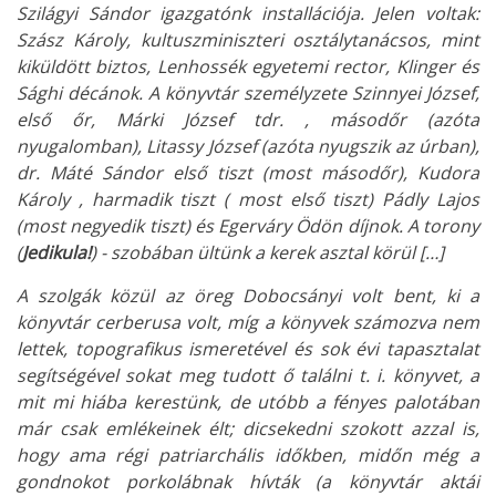
Szilágyi Sándor igazgatónk installációja. Jelen voltak:
Szász Károly, kultuszminiszteri osztálytanácsos, mint
kiküldött biztos, Lenhossék egyetemi rector, Klinger és
Sághi décánok. A könyvtár személyzete Szinnyei József,
első őr, Márki József tdr. , másodőr (azóta
nyugalomban), Litassy József (azóta nyugszik az úrban),
dr. Máté Sándor első tiszt (most másodőr), Kudora
Károly , harmadik tiszt ( most első tiszt) Pádly Lajos
(most negyedik tiszt) és Egerváry Ödön díjnok. A torony
(
Jedikula!
) - szobában ültünk a kerek asztal körül […]
A szolgák közül az öreg Dobocsányi volt bent, ki a
könyvtár cerberusa volt, míg a könyvek számozva nem
lettek, topografikus ismeretével és sok évi tapasztalat
segítségével sokat meg tudott ő találni t. i. könyvet, a
mit mi hiába kerestünk, de utóbb a fényes palotában
már csak emlékeinek élt; dicsekedni szokott azzal is,
hogy ama régi patriarchális időkben, midőn még a
gondnokot porkolábnak hívták (a könyvtár aktái