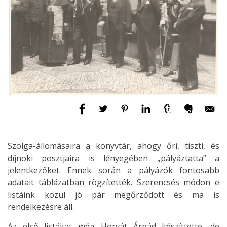
Szolga-állomásaira a könyvtár, ahogy őri, tiszti, és
díjnoki posztjaira is lényegében „pályáztatta” a
jelentkezőket. Ennek során a pályázók fontosabb
adatait táblázatban rögzítették. Szerencsés módon e
listáink közül jó pár megőrződött és ma is
rendelkezésre áll.
Az első listákat még Horvát Árpád készíttette, de