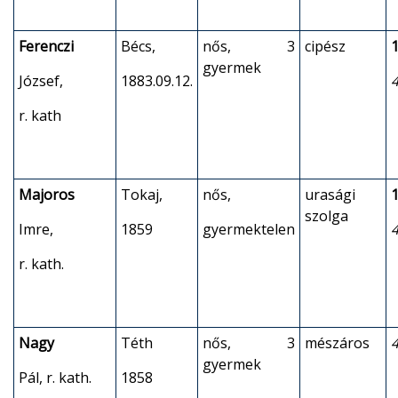
Ferenczi
Bécs,
nős, 3
cipész
1
gyermek
József,
1883.09.12.
r. kath
Majoros
Tokaj,
nős,
urasági
1
szolga
Imre,
1859
gyermektelen
r. kath.
Nagy
Téth
nős, 3
mészáros
gyermek
Pál, r. kath.
1858