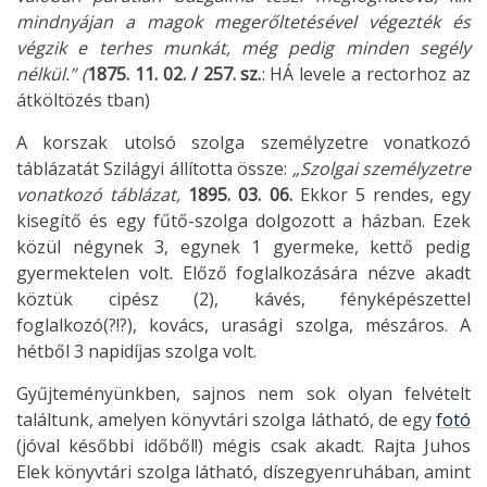
mindnyájan a magok megerőltetésével végezték és
végzik e terhes munkát, még pedig minden segély
nélkül.” (
1875. 11. 02.
/ 257. sz.
: HÁ levele a rectorhoz az
átköltözés tban)
A korszak utolsó szolga személyzetre vonatkozó
táblázatát Szilágyi állította össze:
„Szolgai személyzetre
vonatkozó táblázat,
1895. 03. 06.
Ekkor 5 rendes, egy
kisegítő és egy fűtő-szolga dolgozott a házban. Ezek
közül négynek 3, egynek 1 gyermeke, kettő pedig
gyermektelen volt. Előző foglalkozására nézve akadt
köztük cipész (2), kávés, fényképészettel
foglalkozó(?!?), kovács, urasági szolga, mészáros. A
hétből 3 napidíjas szolga volt.
Gyűjteményünkben, sajnos nem sok olyan felvételt
találtunk, amelyen könyvtári szolga látható, de egy
fotó
(jóval későbbi időből!) mégis csak akadt. Rajta Juhos
Elek könyvtári szolga látható, díszegyenruhában, amint