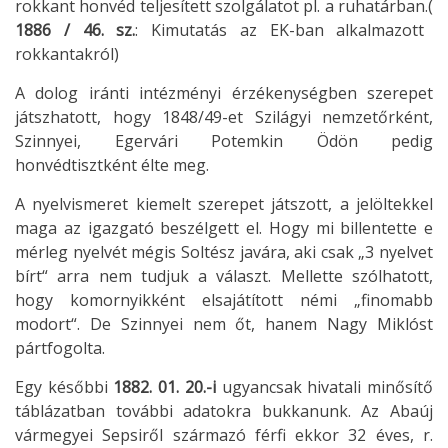
rokkant honvéd teljesített szolgálatot pl. a ruhatárban.(
1886 / 46. sz.
: Kimutatás az EK-ban alkalmazott
rokkantakról)
A dolog iránti intézményi érzékenységben szerepet
játszhatott, hogy 1848/49-et Szilágyi nemzetőrként,
Szinnyei, Egervári Potemkin Ödön pedig
honvédtisztként élte meg.
A nyelvismeret kiemelt szerepet játszott, a jelöltekkel
maga az igazgató beszélgett el. Hogy mi billentette e
mérleg nyelvét mégis Soltész javára, aki csak „3 nyelvet
bírt“ arra nem tudjuk a választ. Mellette szólhatott,
hogy komornyikként elsajátított némi „finomabb
modort“. De Szinnyei nem őt, hanem Nagy Miklóst
pártfogolta.
Egy későbbi
1882. 01. 20.-i
ugyancsak hivatali minősítő
táblázatban további adatokra bukkanunk. Az Abaúj
vármegyei Sepsiről származó férfi ekkor 32 éves, r.