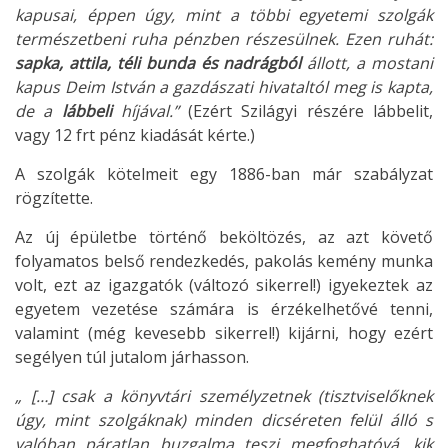
kapusai, éppen úgy, mint a többi egyetemi szolgák
természetbeni ruha pénzben részesülnek. Ezen ruhát:
sapka, attila, téli bunda és nadrágból
állott, a mostani
kapus Deim István a gazdászati hivataltól meg is kapta,
de a
lábbeli
híjával.”
(Ezért Szilágyi részére lábbelit,
vagy 12 frt pénz kiadását kérte.)
A szolgák kötelmeit egy 1886-ban már szabályzat
rögzítette.
Az új épületbe történő beköltözés, az azt követő
folyamatos belső rendezkedés, pakolás kemény munka
volt, ezt az igazgatók (változó sikerrel!) igyekeztek az
egyetem vezetése számára is érzékelhetővé tenni,
valamint (még kevesebb sikerrel!) kijárni, hogy ezért
segélyen túl jutalom járhasson.
„ […] csak a könyvtári személyzetnek (tisztviselőknek
úgy, mint szolgáknak) minden dicséreten felül álló s
valóban páratlan buzgalma teszi megfoghatóvá, kik