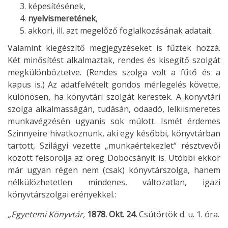
képesítésének,
nyelvismeretének
,
akkori, ill. azt megelőző foglalkozásának adatait.
Valamint kiegészítő megjegyzéseket is fűztek hozzá.
Két minősítést alkalmaztak, rendes és kisegítő szolgát
megkülönböztetve. (Rendes szolga volt a fűtő és a
kapus is.) Az adatfelvételt gondos mérlegelés követte,
különösen, ha könyvtári szolgát kerestek. A könyvtári
szolga alkalmasságán, tudásán, odaadó, lelkiismeretes
munkavégzésén ugyanis sok múlott. Ismét érdemes
Szinnyeire hivatkoznunk, aki egy későbbi, könyvtárban
tartott, Szilágyi vezette „munkaértekezlet“ résztvevői
között felsorolja az öreg Dobocsányit is. Utóbbi ekkor
már ugyan régen nem (csak) könyvtárszolga, hanem
nélkülözhetetlen mindenes, változatlan, igazi
könyvtárszolgai erényekkel.:
„Egyetemi Könyvtár,
1878. Okt. 24.
Csütörtök d. u. 1. óra.