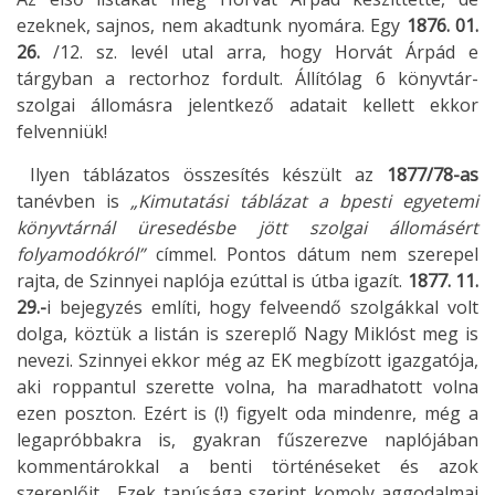
ezeknek, sajnos, nem akadtunk nyomára. Egy
1876. 01.
26.
/12. sz. levél utal arra, hogy Horvát Árpád e
tárgyban a rectorhoz fordult. Állítólag 6 könyvtár-
szolgai állomásra jelentkező adatait kellett ekkor
felvenniük!
Ilyen táblázatos összesítés készült az
1877/78-as
tanévben is
„Kimutatási táblázat a bpesti egyetemi
könyvtárnál üresedésbe jött szolgai állomásért
folyamodókról”
címmel. Pontos dátum nem szerepel
rajta, de Szinnyei naplója ezúttal is útba igazít.
1877. 11.
29.-
i bejegyzés említi, hogy felveendő szolgákkal volt
dolga, köztük a listán is szereplő Nagy Miklóst meg is
nevezi. Szinnyei ekkor még az EK megbízott igazgatója,
aki roppantul szerette volna, ha maradhatott volna
ezen poszton. Ezért is (!) figyelt oda mindenre, még a
legapróbbakra is, gyakran fűszerezve naplójában
kommentárokkal a benti történéseket és azok
szereplőit. Ezek tanúsága szerint komoly aggodalmai