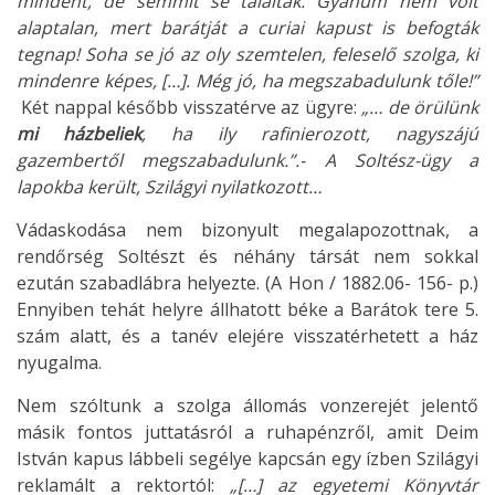
mindent, de semmit se találtak. Gyanúm nem volt
alaptalan, mert barátját a curiai kapust is befogták
tegnap! Soha se jó az oly szemtelen, feleselő szolga, ki
mindenre képes, […]. Még jó, ha megszabadulunk tőle!”
Két nappal később visszatérve az ügyre:
„… de örülünk
mi házbeliek
, ha ily rafinierozott, nagyszájú
gazembertől megszabadulunk.”.- A Soltész-ügy a
lapokba került, Szilágyi nyilatkozott…
Vádaskodása nem bizonyult megalapozottnak, a
rendőrség Soltészt és néhány társát nem sokkal
ezután szabadlábra helyezte. (A Hon / 1882.06- 156- p.)
Ennyiben tehát helyre állhatott béke a Barátok tere 5.
szám alatt, és a tanév elejére visszatérhetett a ház
nyugalma.
Nem szóltunk a szolga állomás vonzerejét jelentő
másik fontos juttatásról a ruhapénzről, amit Deim
István kapus lábbeli segélye kapcsán egy ízben Szilágyi
reklamált a rektortól:
„[…] az egyetemi Könyvtár