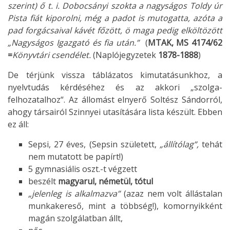
szerint) ő t. i. Dobocsányi szokta a nagyságos Toldy úr
Pista fiát kiporolni, még a padot is mutogatta, azóta a
pad forgácsaival kávét főzött, ö maga pedig elköltözött
„Nagyságos Igazgató és fia után.”
(
MTAK, MS 4174/62
=
Könyvtári csendélet.
(Naplójegyzetek
1878-1888
)
De térjünk vissza táblázatos kimutatásunkhoz, a
nyelvtudás kérdéséhez és az akkori „szolga-
felhozatalhoz“. Az állomást elnyerő Soltész Sándorról,
ahogy társairól Szinnyei utasítására lista készült. Ebben
ez áll:
Sepsi, 27 éves, (Sepsin született,
„állítólag”,
tehát
nem mutatott be papírt!)
5 gymnasiális oszt.-t végzett
beszélt
magyarul, németül, tótul
„jelenleg is alkalmazva”
(azaz nem volt állástalan
munkakereső, mint a többség!), komornyikként
magán szolgálatban állt,