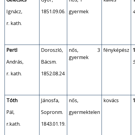
Ignácz,
1851.09.06.
gyermek
4
r. kath.
Pertl
Doroszló,
nős, 3
fényképész
1
gyermek
András,
Bácsm.
r. kath.
1852.08.24
Tóth
Jánosfa,
nős,
kovács
1
Pál,
Sopronm.
gyermektelen
r.kath.
1843.01.19.