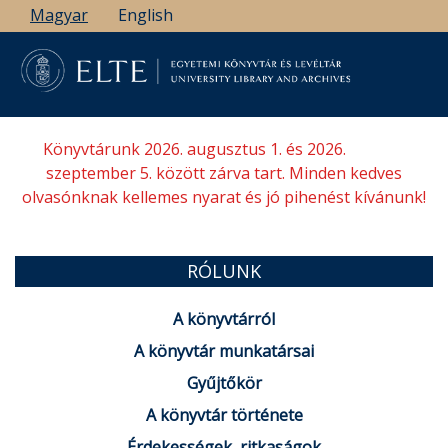
Ugrás
Magyar
English
a
tartalomra
Könyvtárunk 2026. augusztus 1. és 2026.
szeptember 5. között zárva tart. Minden kedves
olvasónknak kellemes nyarat és jó pihenést kívánunk!
RÓLUNK
A könyvtárról
A könyvtár munkatársai
Gyűjtőkör
A könyvtár története
Érdekességek, ritkaságok