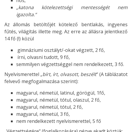
nős,
„katona kötelezettségi mentességét nem
igazolta.“
Az állomás betöltőjét kötelező bentlakás, ingyenes
fűtés, világítás illette meg. Az erre az állásra jelentkező
14 fő (!) közül
gimnáziumi osztályt/-okat végzett, 2 fő,
írni, olvasni tudott, 9 fő,
semmilyen végzettséggel nem rendelkezett, 3 fő.
Nyelvismerettel „
bírt, írt, olvasott, beszélt
“ (A táblázatot
felvevő megfogalmazása szerint):
magyarul, németül, latinul, görögül, 1fő,
magyarul, németül, tótul, olaszul, 2 fő,
magyarul, németül, tótul, 2 fő,
magyarul, németül, 3 fő,
nem rendelkezett nyelvismerettel, 5 fő
„Végzettségére“ (foglalkozására) nézve akadt köztük: