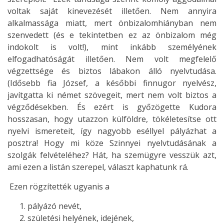
voltak saját kinevezését illetően. Nem annyira
alkalmassága miatt, mert önbizalomhiányban nem
szenvedett (és e tekintetben ez az önbizalom még
indokolt is volt!), mint inkább személyének
elfogadhatóságát illetően. Nem volt megfelelő
végzettsége és biztos lábakon álló nyelvtudása.
(Idősebb fia József, a későbbi finnugor nyelvész,
javítgatta ki német szövegeit, mert nem volt biztos a
végződésekben. És ezért is győzögette Kudora
hosszasan, hogy utazzon külföldre, tökéletesítse ott
nyelvi ismereteit, így nagyobb eséllyel pályázhat a
posztra! Hogy mi köze Szinnyei nyelvtudásának a
szolgák felvételéhez? Hát, ha szemügyre vesszük azt,
ami ezen a listán szerepel, választ kaphatunk rá.
Ezen rögzítették ugyanis a
pályázó nevét,
születési helyének, idejének,