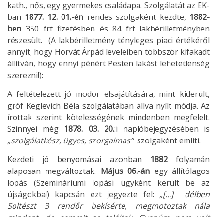
kath., nős, egy gyermekes családapa. Szolgálatát az EK-
ban
1877. 12. 01.-én
rendes szolgaként kezdte,
1882-
ben
350 frt fizetésben és 84 frt lakbérilletményben
részesült. (A lakbérilletmény tényleges piaci értékéről
annyit, hogy Horvát Árpád leveleiben többször kifakadt
állítván, hogy ennyi pénért Pesten lakást lehetetlenség
szerezni!):
A feltételezett jó modor elsajátítására, mint kiderült,
gróf Keglevich Béla szolgálatában állva nyílt módja. Az
írottak szerint kötelességének mindenben megfelelt.
Szinnyei még
1878. 03. 20.
:i naplóbejegyzésében is
„szolgálatkész, ügyes, szorgalmas“
szolgaként említi.
Kezdeti jó benyomásai azonban
1882
folyamán
alaposan megváltoztak.
Május 06.-án
egy állítólagos
lopás (Szemináriumi lopási ügyként került be az
újságokba!) kapcsán ezt jegyezte fel:
„[…] délben
Soltészt 3 rendőr bekísérte, megmotoztak nála