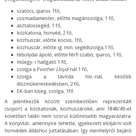
szatócs, iparos 1fő,
csizmadiamester, előtte magánszolga, 1 fő,
asztalossegéd, 1 fő,
közkatona, honvéd, 2 fő,
közhuszár, előtte kocsis, 1fő,
közhuszár, előtte ig. min. segédszolga,1 fő,
tébolydai ápoló, előtte férfi szabó, iparos, 1 fő,
műegy.-i hallgató 1 fő,
szolga a P
esther Lloyd
-nál 1 fő,
szolga a távírda hiv.-nál, később
díszműkereskedésben, 2 fő,
EK-ban kiseg. szolga, 1fő
A jelentkezők között szembeötlően reprezentált
csoport a közkatonák, közhuszároké, ami 1848/49-et
követően talán nem szorul különösebb magyarázatra.
A könyvtár, amennyire tehette, igyekezett elöljárni volt
honvédek álláshoz juttatásában. Igy menhelyről bejáró