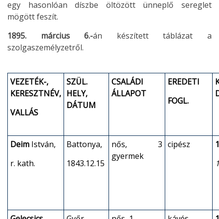
egy hasonlóan díszbe öltözött ünneplő sereglet
mögött feszít.
1895. március 6.-
án készített táblázat a
szolgaszemélyzetről.
VEZETÉK-,
SZÜL.
CSALÁDI
EREDETI
KERESZTNÉV,
HELY,
ÁLLAPOT
FOGL.
DÁTUM
VALLÁS
Deim
István,
Battonya,
nős, 3
cipész
1
gyermek
r. kath.
1843.12.15
Gelecsics
Győr,
nős, 1
kávés
1