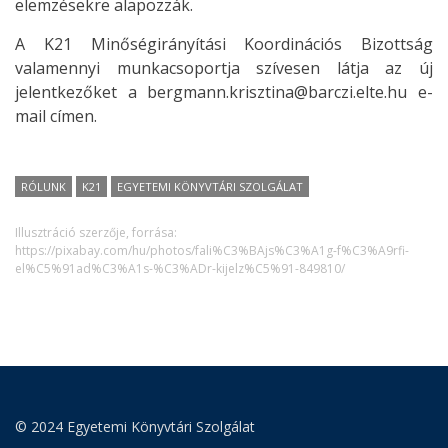
elemzésekre alapozzák.
A K21 Minőségirányítási Koordinációs Bizottság
valamennyi munkacsoportja szívesen látja az új
jelentkezőket a bergmann.krisztina@barczi.elte.hu e-
mail címen.
RÓLUNK
K21
EGYETEMI KÖNYVTÁRI SZOLGÁLAT
Illusztráció szerzője, forrása:
https://pixabay.com/hu/photos/fali%C3%BAjs%C3%A1g-f%C3%A9rfi-
el%C5%91ad%C3%A1s-%C3%ADr-kijelz%C5%91-849810/
© 2024 Egyetemi Könyvtári Szolgálat