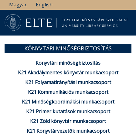
Ugrás
Magyar
English
a
tartalomra
KÖNYVTÁRI MINŐSÉGBIZTOSÍTÁS
Könyvtári minőségbiztosítás
K21 Akadálymentes könyvtár munkacsoport
K21 Folyamatirányítási munkacsoport
K21 Kommunikációs munkacsoport
K21 Minőségkoordinálási munkacsoport
K21 Primer kutatások munkacsoport
K21 Zöld könyvtár munkacsoport
K21 Könyvtárvezetők munkacsoport