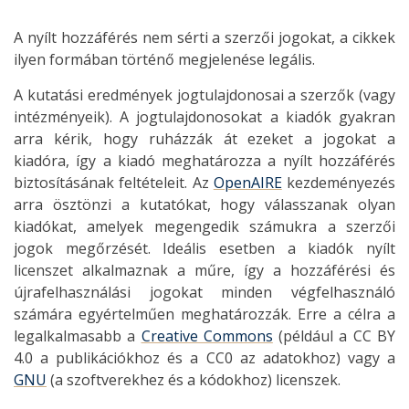
A nyílt hozzáférés nem sérti a szerzői jogokat, a cikkek
ilyen formában történő megjelenése legális.
A kutatási eredmények jogtulajdonosai a szerzők (vagy
intézményeik). A jogtulajdonosokat a kiadók gyakran
arra kérik, hogy ruházzák át ezeket a jogokat a
kiadóra, így a kiadó meghatározza a nyílt hozzáférés
biztosításának feltételeit. Az
OpenAIRE
kezdeményezés
arra ösztönzi a kutatókat, hogy válasszanak olyan
kiadókat, amelyek megengedik számukra a szerzői
jogok megőrzését. Ideális esetben a kiadók nyílt
licenszet alkalmaznak a műre, így a hozzáférési és
újrafelhasználási jogokat minden végfelhasználó
számára egyértelműen meghatározzák. Erre a célra a
legalkalmasabb a
Creative Commons
(például a CC BY
4.0 a publikációkhoz és a CC0 az adatokhoz) vagy a
GNU
(a szoftverekhez és a kódokhoz) licenszek.