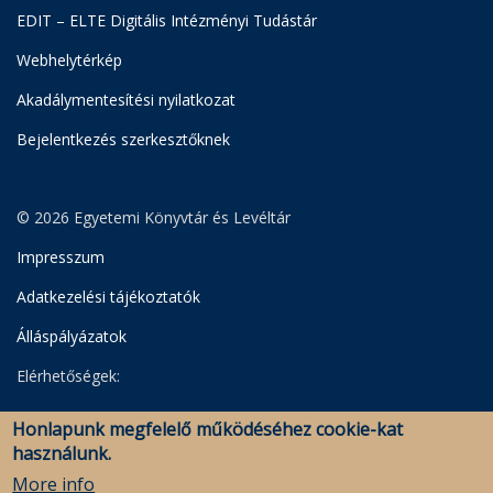
EDIT – ELTE Digitális Intézményi Tudástár
Webhelytérkép
Akadálymentesítési nyilatkozat
Bejelentkezés szerkesztőknek
© 2026 Egyetemi Könyvtár és Levéltár
Impresszum
Adatkezelési tájékoztatók
Álláspályázatok
Elérhetőségek:
Egyetemi Könyvtár
Honlapunk megfelelő működéséhez cookie-kat
Levéltár
használunk.
Savaria Könyvtár és Levéltár (Szombathely)
More info