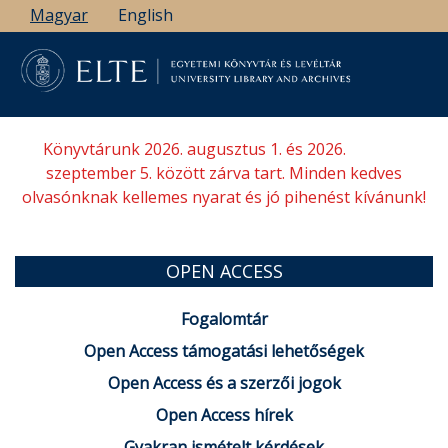
Ugrás
Magyar
English
a
tartalomra
Könyvtárunk 2026. augusztus 1. és 2026.
szeptember 5. között zárva tart. Minden kedves
olvasónknak kellemes nyarat és jó pihenést kívánunk!
OPEN ACCESS
Fogalomtár
Open Access támogatási lehetőségek
Open Access és a szerzői jogok
Open Access hírek
Gyakran ismételt kérdések