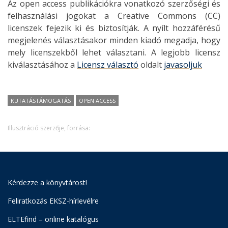
Az open access publikációkra vonatkozó szerzőségi és
felhasználási jogokat a Creative Commons (CC)
licenszek fejezik ki és biztosítják. A nyílt hozzáférésű
megjelenés választásakor minden kiadó megadja, hogy
mely licenszekből lehet választani. A legjobb licensz
kiválasztásához a
Licensz választó
oldalt
javasoljuk
KUTATÁSTÁMOGATÁS
OPEN ACCESS
Illusztráció szerzője, forrása:
Kérdezze a könyvtárost!
Feliratkozás EKSZ-hírlevélre
ELTEfind – online katalógus