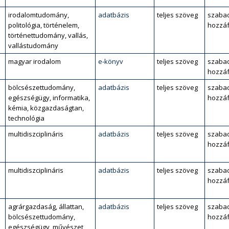
irodalomtudomány,
adatbázis
teljes szöveg
szaba
politológia, történelem,
hozzáf
történettudomány, vallás,
vallástudomány
magyar irodalom
e-könyv
teljes szöveg
szaba
hozzáf
bölcsészettudomány,
adatbázis
teljes szöveg
szaba
egészségügy, informatika,
hozzáf
kémia, közgazdaságtan,
technológia
multidiszciplináris
adatbázis
teljes szöveg
szaba
hozzáf
multidiszciplináris
adatbázis
teljes szöveg
szaba
hozzáf
agrárgazdaság, állattan,
adatbázis
teljes szöveg
szaba
bölcsészettudomány,
hozzáf
egészségügy, művészet,