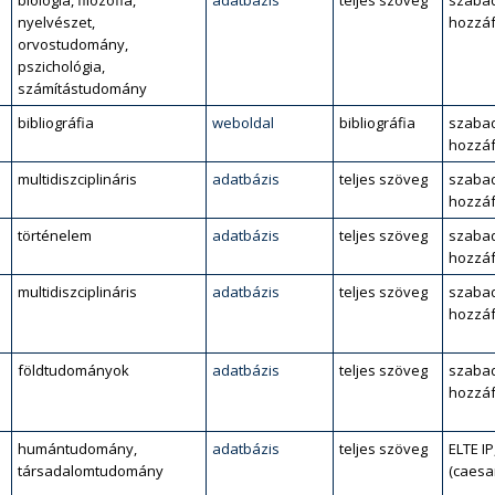
biológia, filozófia,
adatbázis
teljes szöveg
szaba
nyelvészet,
hozzáf
orvostudomány,
pszichológia,
számítástudomány
bibliográfia
weboldal
bibliográfia
szaba
hozzáf
multidiszciplináris
adatbázis
teljes szöveg
szaba
hozzáf
történelem
adatbázis
teljes szöveg
szaba
hozzáf
multidiszciplináris
adatbázis
teljes szöveg
szaba
hozzáf
l
földtudományok
adatbázis
teljes szöveg
szaba
hozzáf
humántudomány,
adatbázis
teljes szöveg
ELTE IP
társadalomtudomány
(caesa