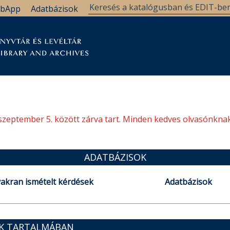
bApp
Adatbázisok
tár
Kutatástámogatás
Levéltár
Támogatás
szeptember 5. között zárva tart. Minden kedves olvasónknak
ADATBÁZISOK
akran ismételt kérdések
Adatbázisok
OK TARTALMÁBAN