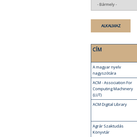
CÍM
A magyar nyelv
nagyszótára
ACM - Association For
Computing Machinery
(LUT)
ACM Digital Library
Agrár Szaktudás
Könyvtár