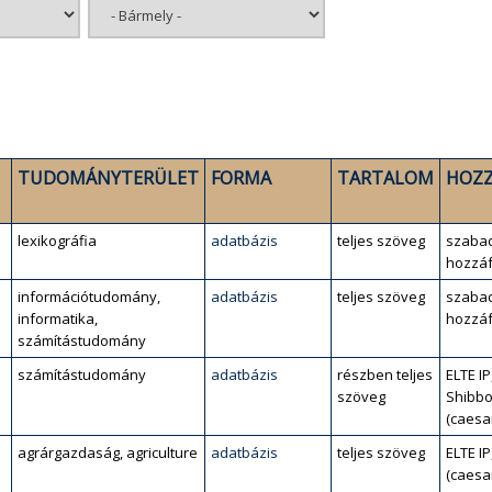
TUDOMÁNYTERÜLET
FORMA
TARTALOM
HOZZ
lexikográfia
adatbázis
teljes szöveg
szaba
hozzáf
információtudomány,
adatbázis
teljes szöveg
szaba
informatika,
hozzáf
számítástudomány
számítástudomány
adatbázis
részben teljes
ELTE IP
szöveg
Shibbo
(caesa
agrárgazdaság, agriculture
adatbázis
teljes szöveg
ELTE IP
(caesa