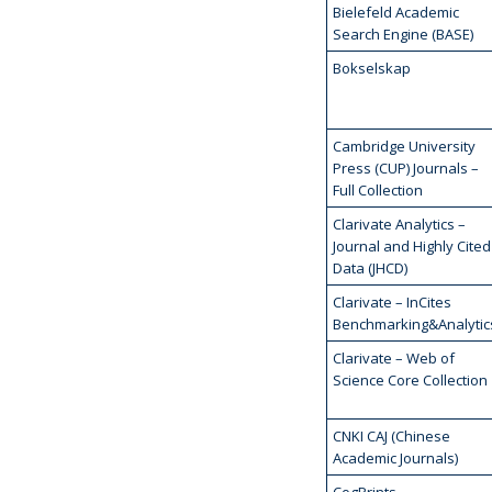
Bielefeld Academic
Search Engine (BASE)
Bokselskap
Cambridge University
Press (CUP) Journals –
Full Collection
Clarivate Analytics –
Journal and Highly Cited
Data (JHCD)
Clarivate – InCites
Benchmarking&Analytic
Clarivate – Web of
Science Core Collection
CNKI CAJ (Chinese
Academic Journals)