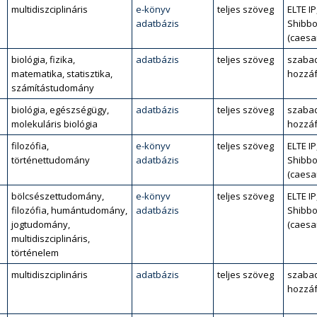
multidiszciplináris
e-könyv
teljes szöveg
ELTE IP
adatbázis
Shibbo
(caesa
biológia, fizika,
adatbázis
teljes szöveg
szaba
matematika, statisztika,
hozzáf
számítástudomány
biológia, egészségügy,
adatbázis
teljes szöveg
szaba
molekuláris biológia
hozzáf
filozófia,
e-könyv
teljes szöveg
ELTE IP
történettudomány
adatbázis
Shibbo
(caesa
bölcsészettudomány,
e-könyv
teljes szöveg
ELTE IP
filozófia, humántudomány,
adatbázis
Shibbo
jogtudomány,
(caesa
multidiszciplináris,
történelem
multidiszciplináris
adatbázis
teljes szöveg
szaba
hozzáf