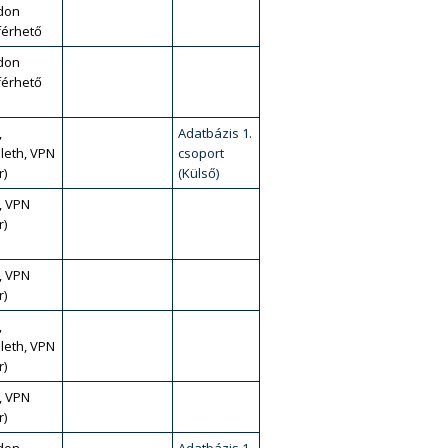
don
érhető
don
érhető
,
Adatbázis 1.
leth, VPN
csoport
r)
(Külső)
, VPN
r)
, VPN
r)
,
leth, VPN
r)
, VPN
r)