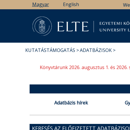
Ugrás
Magyar
English
We
a
tartalomra
Könyv
KUTATÁSTÁMOGATÁS
ADATBÁZISOK
MORZSA
Könyvtárunk 2026. augusztus 1. és 2026. 
Adatbázis hírek
Gy
KERESÉS AZ ELŐFIZETETT ADATBÁZIS