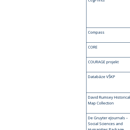
CogPrints
Compass
CORE
COURAGE projekt
Databáze VŠKP
David Rumsey Historica
Map Collection
De Gruyter eJournals –
Social Sciences and
Humanities Package