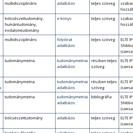
multidiszciplináris
adatbázis
teljes szöveg
szaba
hozzáf
bölcsészettudomány,
e-könyv
teljes szöveg
szaba
humántudomány,
hozzáf
irodalomtudomány
multidiszciplináris
folyóirat
teljes szöveg
ELTE IP
adatbázis
Shibbo
(caesa
tudománymetria
tudománymetriai
részben teljes
ELTE IP
adatbázis
szöveg
(caesa
tudománymetria
tudománymetriai
részben teljes
ELTE IP
s
adatbázis
szöveg
(caesa
tudománymetria
tudománymetriai
bibliográfia
ELTE IP
adatbázis
Shibbo
(caesa
bölcsészettudomány
adatbázis
teljes szöveg
ELTE IP
(caesa