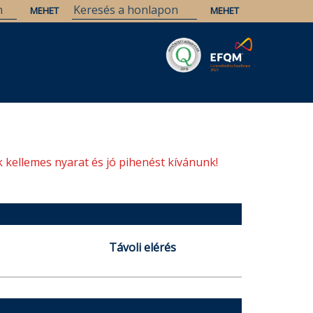
Savaria
Örökség
ELTE Könyvtárak
 kellemes nyarat és jó pihenést kívánunk!
Távoli elérés