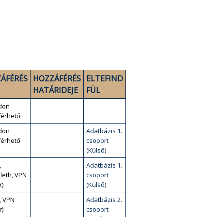
ÁFÉRÉS
HOZZÁFÉRÉS
ELTEFIND
HATÁRIDEJE
FÜL
don
érhető
don
Adatbázis 1.
érhető
csoport
(Külső)
,
Adatbázis 1.
leth, VPN
csoport
r)
(Külső)
, VPN
Adatbázis 2.
r)
csoport