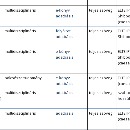
multidiszciplináris
e-könyv
teljes szöveg
ELTE IP
adatbázis
Shibbo
(caesa
multidiszciplináris
folyóirat
teljes szöveg
ELTE IP
adatbázis
Shibbo
multidiszciplináris
e-könyv
teljes szöveg
ELTE IP
adatbázis
Shibbo
(caesa
bölcsészettudomány
e-könyv
teljes szöveg
ELTE IP
adatbázis
(caesa
multidiszciplináris
adatbázis
teljes szöveg
szaba
)
hozzáf
multidiszciplináris
adatbázis
teljes szöveg
ELTE IP
(caesa