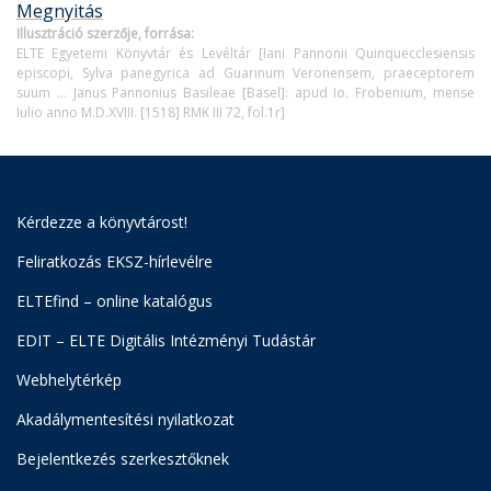
Megnyitás
Illusztráció szerzője, forrása:
ELTE Egyetemi Könyvtár és Levéltár [Iani Pannonii Quinquecclesiensis
episcopi, Sylva panegyrica ad Guarinum Veronensem, praeceptorem
suum … Janus Pannonius Basileae [Basel]: apud Io. Frobenium, mense
Iulio anno M.D.XVIII. [1518] RMK III 72, fol.1r]
Kérdezze a könyvtárost!
Feliratkozás EKSZ-hírlevélre
ELTEfind – online katalógus
EDIT – ELTE Digitális Intézményi Tudástár
Webhelytérkép
Akadálymentesítési nyilatkozat
Bejelentkezés szerkesztőknek