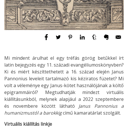
Mi mindent árulhat el egy tréfás görög betűkkel írt
latin bejegyzés egy 11. századi evangéliumoskönyvben?
Ki és miért készíttethetett a 16. század elején Janus
Pannonius leveleit tartalmazó kis kéziratos füzetet? Mi
volt a véleménye egy Janus-kötet használójának a költő
epigrammáiról? Megtudhatják mindezt virtuális
kiállításunkból, melynek alapjául a 2022 szeptembere
és novembere között látható
Janus Pannonius a
humanizmustól a barokkig
című kamaratárlat szolgált.
Virtuális kiállítás linkje