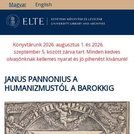
Ugrás
Magyar
English
a
tartalomra
Könyvtárunk 2026. augusztus 1. és 2026.
szeptember 5. között zárva tart. Minden kedves
olvasónknak kellemes nyarat és jó pihenést kívánunk!
JANUS PANNONIUS A
HUMANIZMUSTÓL A BAROKKIG