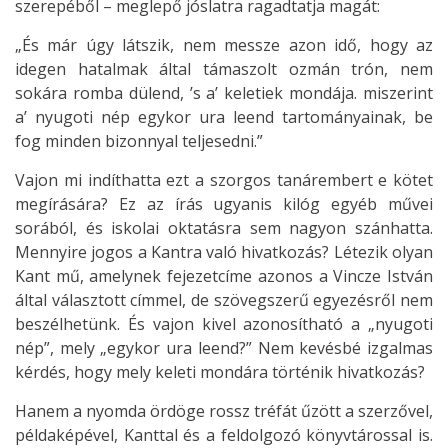
szerepéből – meglepő jóslatra ragadtatja magát:
„És már úgy látszik, nem messze azon idő, hogy az
idegen hatalmak által támaszolt ozmán trón, nem
sokára romba dülend, ’s a’ keletiek mondája. miszerint
a’ nyugoti nép egykor ura leend tartományainak, be
fog minden bizonnyal teljesedni.”
Vajon mi indíthatta ezt a szorgos tanárembert e kötet
megírására? Ez az írás ugyanis kilóg egyéb művei
sorából, és iskolai oktatásra sem nagyon szánhatta.
Mennyire jogos a Kantra való hivatkozás? Létezik olyan
Kant mű, amelynek fejezetcíme azonos a Vincze István
által választott címmel, de szövegszerű egyezésről nem
beszélhetünk. És vajon kivel azonosítható a „nyugoti
nép”, mely „egykor ura leend?” Nem kevésbé izgalmas
kérdés, hogy mely keleti mondára történik hivatkozás?
Hanem a nyomda ördöge rossz tréfát űzött a szerzővel,
példaképével, Kanttal és a feldolgozó könyvtárossal is.