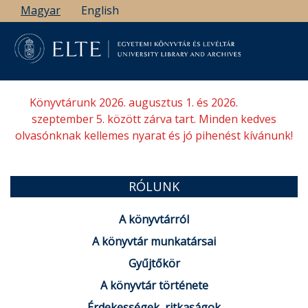
Ugrás
Magyar
English
a
tartalomra
Könyvtárunk 2026. augusztus 1. és 2026.
szeptember 5. között zárva tart. Minden kedves
olvasónknak kellemes nyarat és jó pihenést kívánunk!
RÓLUNK
A könyvtárról
A könyvtár munkatársai
Gyűjtőkör
A könyvtár története
Érdekességek, ritkaságok