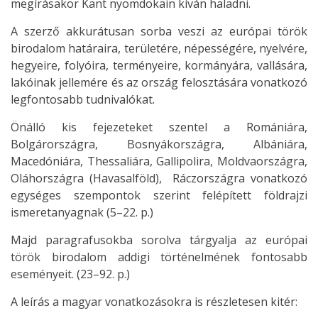
megírásakor Kant nyomdokain kíván haladni.
A szerző akkurátusan sorba veszi az európai török
birodalom határaira, területére, népességére, nyelvére,
hegyeire, folyóira, terményeire, kormányára, vallására,
lakóinak jellemére és az ország felosztására vonatkozó
legfontosabb tudnivalókat.
Önálló kis fejezeteket szentel a Romániára,
Bolgárországra, Bosnyákországra, Albániára,
Macedóniára, Thessaliára, Gallipolira, Moldvaországra,
Oláhországra (Havasalföld), Ráczországra vonatkozó
egységes szempontok szerint felépített földrajzi
ismeretanyagnak (5–22. p.)
Majd paragrafusokba sorolva tárgyalja az európai
török birodalom addigi történelmének fontosabb
eseményeit. (23–92. p.)
A leírás a magyar vonatkozásokra is részletesen kitér: