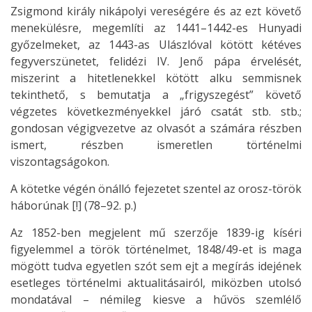
Zsigmond király nikápolyi vereségére és az ezt követő
menekülésre, megemlíti az 1441–1442-es Hunyadi
győzelmeket, az 1443-as Ulászlóval kötött kétéves
fegyverszünetet, felidézi IV. Jenő pápa érvelését,
miszerint a hitetlenekkel kötött alku semmisnek
tekinthető, s bemutatja a „frigyszegést” követő
végzetes következményekkel járó csatát stb. stb.;
gondosan végigvezetve az olvasót a számára részben
ismert, részben ismeretlen történelmi
viszontagságokon.
A kötetke végén önálló fejezetet szentel az orosz-török
háborúnak [!] (78–92. p.)
Az 1852-ben megjelent mű szerzője 1839-ig kíséri
figyelemmel a török történelmet, 1848/49-et is maga
mögött tudva egyetlen szót sem ejt a megírás idejének
esetleges történelmi aktualitásairól, miközben utolsó
mondatával – némileg kiesve a hűvös szemlélő