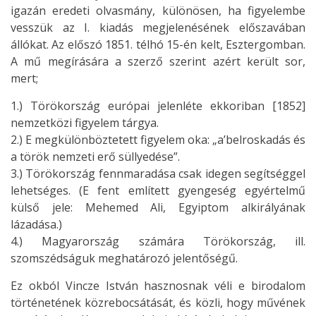
igazán eredeti olvasmány, különösen, ha figyelembe
vesszük az I. kiadás megjelenésének előszavában
állókat. Az előszó 1851. télhó 15-én kelt, Esztergomban.
A mű megírására a szerző szerint azért került sor,
mert;
1.) Törökország európai jelenléte ekkoriban [1852]
nemzetközi figyelem tárgya.
2.) E megkülönböztetett figyelem oka: „a’belroskadás és
a török nemzeti erő süllyedése”.
3.) Törökország fennmaradása csak idegen segítséggel
lehetséges. (E fent említett gyengeség egyértelmű
külső jele: Mehemed Ali, Egyiptom alkirályának
lázadása.)
4.) Magyarország számára Törökország, ill.
szomszédságuk meghatározó jelentőségű.
Ez okból Vincze István hasznosnak véli e birodalom
történetének közrebocsátását, és közli, hogy művének