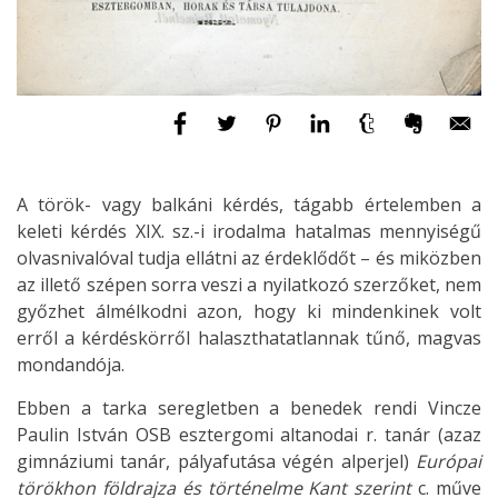
A török- vagy balkáni kérdés, tágabb értelemben a
keleti kérdés XIX. sz.-i irodalma hatalmas mennyiségű
olvasnivalóval tudja ellátni az érdeklődőt – és miközben
az illető szépen sorra veszi a nyilatkozó szerzőket, nem
győzhet álmélkodni azon, hogy ki mindenkinek volt
erről a kérdéskörről halaszthatatlannak tűnő, magvas
mondandója.
Ebben a tarka seregletben a benedek rendi Vincze
Paulin István OSB esztergomi altanodai r. tanár (azaz
gimnáziumi tanár, pályafutása végén alperjel)
Európai
törökhon földrajza és történelme Kant szerint
c. műve