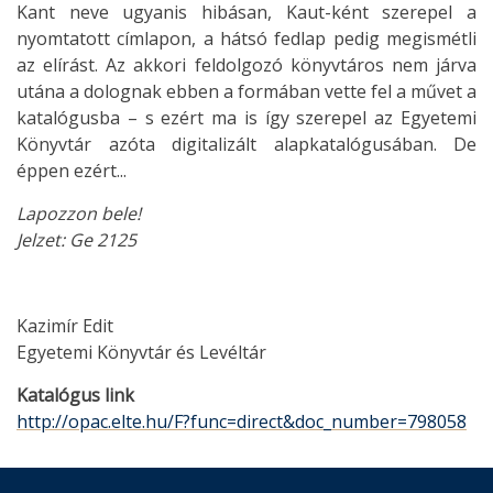
Kant neve ugyanis hibásan, Kaut-ként szerepel a
nyomtatott címlapon, a hátsó fedlap pedig megismétli
az elírást. Az akkori feldolgozó könyvtáros nem járva
utána a dolognak ebben a formában vette fel a művet a
katalógusba – s ezért ma is így szerepel az Egyetemi
Könyvtár azóta digitalizált alapkatalógusában. De
éppen ezért...
Lapozzon bele!
Jelzet: Ge 2125
Kazimír Edit
Egyetemi Könyvtár és Levéltár
Katalógus link
http://opac.elte.hu/F?func=direct&doc_number=798058