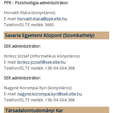
PPK - Pszichológia adminisztrátor:
Horváth Klára (könyvtáros)
E-mail:
horvath.klara@ppk.elte.hu
Telefon/ELTE mellék: 5665
Savaria Egyetemi Központ (Szombathely)
SEK adminisztrátor:
Ibriksz József (informatikus könyvtáros)
E-mail:
ibriksz.jozsef@sek.elte.hu
Telefon/ELTE mellék: +36-94-504-368
SEK adminisztrátor:
Nagyné Korompai Kyri (könyvtáros)
E-mail:
nagyne.korompai.kyri@sek.elte.hu
Telefon/ELTE mellék: +36-94-504-368
Társadalomtudományi Kar