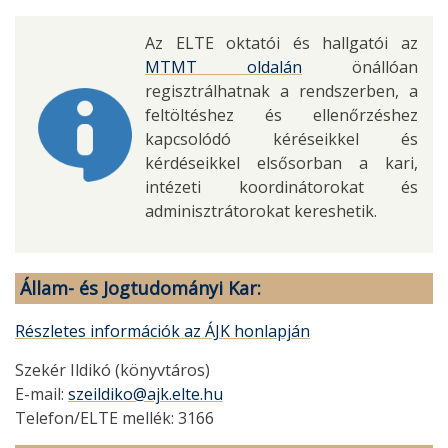
Az ELTE oktatói és hallgatói az
MTMT oldalán
önállóan
regisztrálhatnak a rendszerben, a
feltöltéshez és ellenőrzéshez
kapcsolódó kéréseikkel és
kérdéseikkel elsősorban a kari,
intézeti koordinátorokat és
adminisztrátorokat kereshetik.
Állam- és Jogtudományi Kar:
Részletes információk az ÁJK honlapján
Szekér Ildikó (könyvtáros)
E-mail:
szeildiko@ajk.elte.hu
Telefon/ELTE mellék: 3166