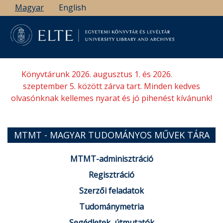
Ugrás
Magyar
English
a
tartalomra
Könyvtárunk 2026. augusztus 1. és 2026.
szeptember 5. között zárva tart. Minden kedves
olvasónknak kellemes nyarat és jó pihenést kívánunk!
MTMT - MAGYAR TUDOMÁNYOS MŰVEK TÁRA
MTMT-adminisztráció
Regisztráció
Szerzői feladatok
Tudománymetria
Segédletek, útmutatók