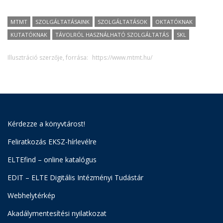
MTMT
SZOLGÁLTATÁSAINK
SZOLGÁLTATÁSOK
OKTATÓKNAK
KUTATÓKNAK
TÁVOLRÓL HASZNÁLHATÓ SZOLGÁLTATÁS
SKL
Illusztráció szerzője, forrása:
https://www.mtmt.hu/
Kérdezze a könyvtárost!
Feliratkozás EKSZ-hírlevélre
ELTEfind – online katalógus
EDIT – ELTE Digitális Intézményi Tudástár
Webhelytérkép
Akadálymentesítési nyilatkozat