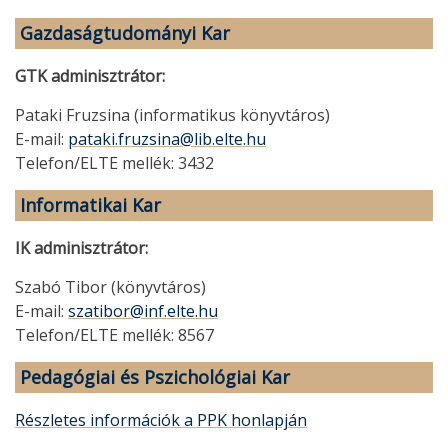
Gazdaságtudományi Kar
GTK adminisztrátor:
Pataki Fruzsina (informatikus könyvtáros)
E-mail:
pataki.fruzsina@lib.elte.hu
Telefon/ELTE mellék: 3432
Informatikai Kar
IK adminisztrátor:
Szabó Tibor (könyvtáros)
E-mail:
szatibor@inf.elte.hu
Telefon/ELTE mellék: 8567
Pedagógiai és Pszichológiai Kar
Részletes információk a PPK honlapján