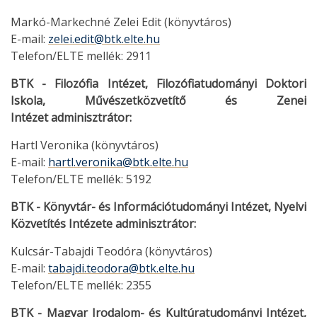
Markó-Markechné Zelei Edit (könyvtáros)
E-mail:
zelei.edit@btk.elte.hu
Telefon/ELTE mellék: 2911
BTK - Filozófia Intézet, Filozófiatudományi Doktori
Iskola, Művészetközvetítő és Zenei
Intézet
adminisztrátor:
Hartl Veronika (könyvtáros)
E-mail:
hartl.veronika@btk.elte.hu
Telefon/ELTE mellék: 5192
BTK - Könyvtár- és Információtudományi Intézet, Nyelvi
Közvetítés Intézete adminisztrátor:
Kulcsár-Tabajdi Teodóra (könyvtáros)
E-mail:
tabajdi.teodora@btk.elte.hu
Telefon/ELTE mellék: 2355
BTK - Magyar Irodalom- és Kultúratudományi Intézet,