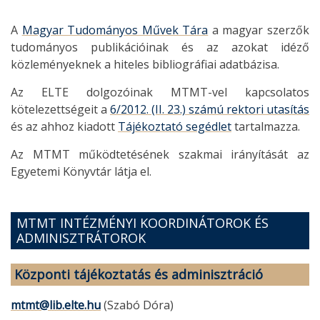
A
Magyar Tudományos Művek Tára
a magyar szerzők
tudományos publikációinak és az azokat idéző
közleményeknek a hiteles bibliográfiai adatbázisa.
Az ELTE dolgozóinak MTMT-vel kapcsolatos
kötelezettségeit a
6/2012. (II. 23.) számú rektori utasítás
és az ahhoz kiadott
Tájékoztató segédlet
tartalmazza.
Az MTMT működtetésének szakmai irányítását az
Egyetemi Könyvtár látja el.
MTMT INTÉZMÉNYI KOORDINÁTOROK ÉS
ADMINISZTRÁTOROK
Központi tájékoztatás és adminisztráció
mtmt@lib.elte.hu
(Szabó Dóra)