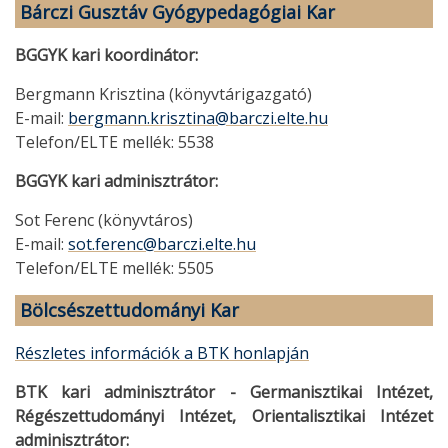
Bárczi Gusztáv Gyógypedagógiai Kar
BGGYK kari koordinátor:
Bergmann Krisztina (könyvtárigazgató)
E-mail:
bergmann.krisztina@barczi.elte.hu
Telefon/ELTE mellék: 5538
BGGYK kari adminisztrátor:
Sot Ferenc (könyvtáros)
E-mail:
sot.ferenc@barczi.elte.hu
Telefon/ELTE mellék: 5505
Bölcsészettudományi Kar
Részletes információk a BTK honlapján
BTK kari adminisztrátor - Germanisztikai Intézet,
Régészettudományi Intézet, Orientalisztikai Intézet
adminisztrátor: