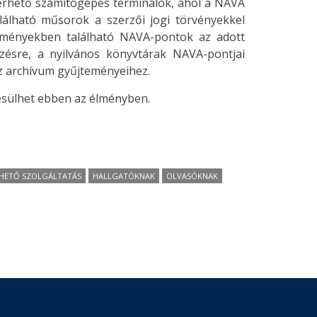
érhető számítógépes terminálok, ahol a NAVA
álható műsorok a szerzői jogi törvényekkel
ézményekben található NAVA-pontok az adott
ezésre, a nyilvános könyvtárak NAVA-pontjai
z archívum gyűjteményeihez.
esülhet ebben az élményben.
EHETŐ SZOLGÁLTATÁS
HALLGATÓKNAK
OLVASÓKNAK