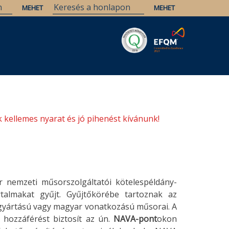
Savaria
Örökség
ELTE Könyvtárak
 kellemes nyarat és jó pihenést kívánunk!
 nemzeti műsorszolgáltatói kötelespéldány-
rtalmakat gyűjt. Gyűjtőkörébe tartoznak az
r gyártású vagy magyar vonatkozású műsorai. A
hozzáférést biztosít az ún.
NAVA-pont
okon