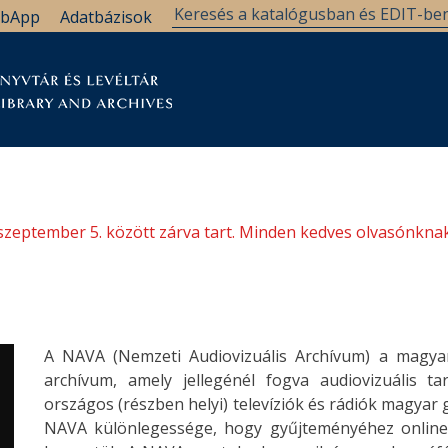
bApp
Adatbázisok
tár
Kutatástámogatás
Levéltár
Támogatás
szeptember 5. között zárva tart. Minden kedves olvasónknak
A NAVA (Nemzeti Audiovizuális Archívum) a magyar
archívum, amely jellegénél fogva audiovizuális ta
országos (részben helyi) televíziók és rádiók magya
NAVA különlegessége, hogy gyűjteményéhez online 