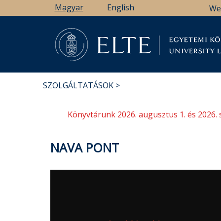
Ugrás
Magyar
English
We
a
tartalomra
Könyv
SZOLGÁLTATÁSOK
MORZSA
Könyvtárunk 2026. augusztus 1. és 2026. 
NAVA PONT