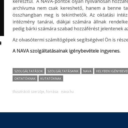
keresztül. A NAVA-pontok olyan nyilvánosan hozzáf
archívuma nem csak kereshető, hanem a benne tal
összhangban meg is tekinthetők. Az oktatási int
intézmény tanárai, diákjai számára állnak rendelk
pedig bárki számára szabad hozzáférést jelentenek a
Az olvasótermi számítógépek segítségével Ön is rész
A NAVA szolgáltatásainak igénybevétele ingyenes.
SZOLGÁLTATÁSOK
SZOLGÁLTATÁSAINK
NAVA
HELYBEN IGÉNYBEV
OKTATÓKNAK
KUTATÓKNAK
Illusztráció szerzője, forrása:
nava.hu