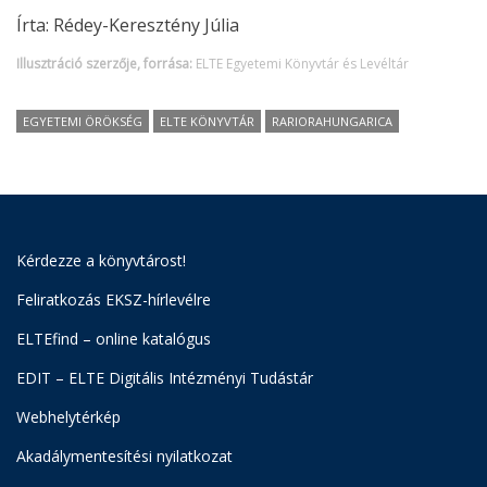
Írta: Rédey-Keresztény Júlia
Illusztráció szerzője, forrása:
ELTE Egyetemi Könyvtár és Levéltár
EGYETEMI ÖRÖKSÉG
ELTE KÖNYVTÁR
RARIORAHUNGARICA
Kérdezze a könyvtárost!
Feliratkozás EKSZ-hírlevélre
ELTEfind – online katalógus
EDIT – ELTE Digitális Intézményi Tudástár
Webhelytérkép
Akadálymentesítési nyilatkozat