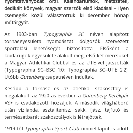
nyomtatványokat őrzi. Kalendáriumok, metszetek,
dedikált könyvek, magyar szerzők első kiadásai – ilyen
csemegék közül választottuk ki december hónap
műtárgyát.
Az 1903-ban
Typographia SC
néven alapított
tornaegyesületa nyomdászati dolgozók szervezett
sportolási lehetőségét biztosította. Elsőként a
labdarúgók egyesülete alakult meg, első két meccsüket
a Magyar Athletikai Clubbal és az UTE-vel játszották
(Typographia SC‒BSC 1:0; Typographia SC‒UTE 2:2).
Utóbb
Gutenberg
csapatnéven indultak.
Később a tornász és az atlétikai szakosztály is
megalakult, az 1920-as években a
Gutenberg Kerékpár
Kör
is csatlakozott hozzájuk. A második világháború
után vízilabda, asztalitenisz, sakk, íjász, tájfutó és
természetbarát szakosztályok is létrejöttek.
1919-től
Typographia Sport Club
címmel lapot is adott