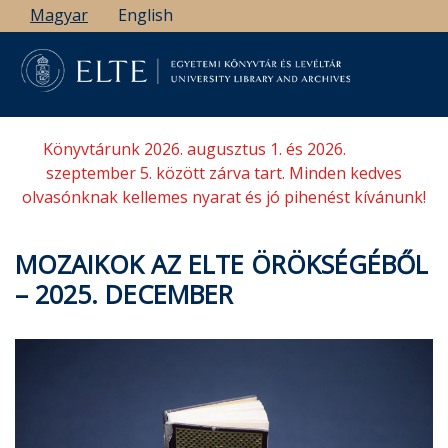
Ugrás
Magyar
English
a
tartalomra
Könyvtárunk 2026. augusztus 1. és 2026.
szeptember 5. között zárva tart. Minden kedves
olvasónknak kellemes nyarat és jó pihenést kívánunk!
MOZAIKOK AZ ELTE ÖRÖKSÉGÉBŐL
– 2025. DECEMBER