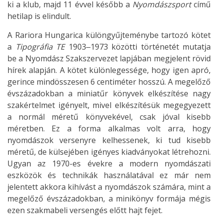
ki a klub, majd 11 évvel később a
Nyomdászsport
című
hetilap is elindult.
A Rariora Hungarica különgyűjteménybe tartozó kötet
a
Tipográfia TE
1903‒1973 közötti történetét mutatja
be a Nyomdász Szakszervezet lapjában megjelent rövid
hírek alapján. A kötet különlegessége, hogy igen apró,
gerince mindösszesen 6 centiméter hosszú. A megelőző
évszázadokban a miniatűr könyvek elkészítése nagy
szakértelmet igényelt, mivel elkészítésük megegyezett
a normál méretű könyvekével, csak jóval kisebb
méretben. Ez a forma alkalmas volt arra, hogy
nyomdászok versenyre kelhessenek, ki tud kisebb
méretű, de külsejében igényes kiadványokat létrehozni.
Ugyan az 1970-es évekre a modern nyomdászati
eszközök és technikák használatával ez már nem
jelentett akkora kihívást a nyomdászok számára, mint a
megelőző évszázadokban, a minikönyv formája mégis
ezen szakmabeli versengés előtt hajt fejet.