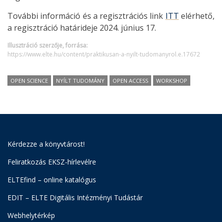
További információ és a regisztrációs link
ITT
elérhető,
a regisztráció határideje 2024. június 17.
Illusztráció szerzője, forrása:
https://www.elte.hu/content/praktikusan-a-nyilt-tudomanyrol.e.17672
OPEN SCIENCE
NYÍLT TUDOMÁNY
OPEN ACCESS
WORKSHOP
Kérdezze a könyvtárost!
Feliratkozás EKSZ-hírlevélre
ELTEfind – online katalógus
EDIT – ELTE Digitális Intézményi Tudástár
Webhelytérkép