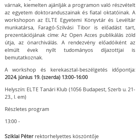
várnak, kiemelten ajánlják a programon való részvételt
az egyetem doktoranduszainak és fiatal oktatóinak. A
workshopon az ELTE Egyetemi Könyvtár és Levéltár
munkatársa, Faragó-Szilvási Tibor is előadást tart,
prezentációjának címe: Az Open Acces publikálás zöld
útja, az önarchiválás. A rendezvény előadóiként az
elmúlt évek nyílt tudományos díjazottjai is
bemutatkoznak.
A workshop és kerekasztal-beszélgetés időpontja:
2024. június 19. (szerda) 13:00-16:00
Helyszín: ELTE Tanári Klub (1056 Budapest, Szerb u. 21-
23., I. em)
Részletes program
13:00 -
Sziklai Péter
rektorhelyettes köszöntője