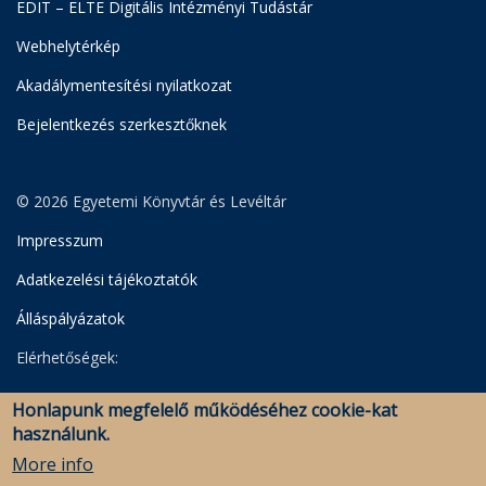
EDIT – ELTE Digitális Intézményi Tudástár
Webhelytérkép
Akadálymentesítési nyilatkozat
Bejelentkezés szerkesztőknek
© 2026 Egyetemi Könyvtár és Levéltár
Impresszum
Adatkezelési tájékoztatók
Álláspályázatok
Elérhetőségek:
Egyetemi Könyvtár
Honlapunk megfelelő működéséhez cookie-kat
Levéltár
használunk.
Savaria Könyvtár és Levéltár (Szombathely)
More info