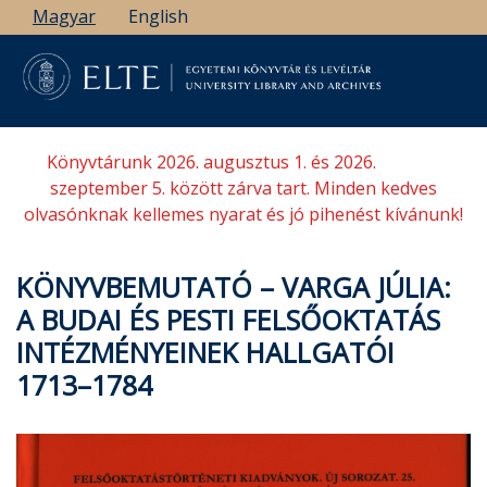
Ugrás
Magyar
English
a
tartalomra
Könyvtárunk 2026. augusztus 1. és 2026.
szeptember 5. között zárva tart. Minden kedves
olvasónknak kellemes nyarat és jó pihenést kívánunk!
KÖNYVBEMUTATÓ – VARGA JÚLIA:
A BUDAI ÉS PESTI FELSŐOKTATÁS
INTÉZMÉNYEINEK HALLGATÓI
1713–1784