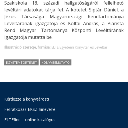
Szakiskola 18. századi hallgatóságáról fellelhető
levéltári adatokat tárja fel. A kötetet Siptár Dániel, a
Jézus Társasága Magyarországi Rendtartománya
Levéltárának igazgatója és Koltai András, a Piarista
Rend Magyar Tartománya Központi Levéltárának
igazgatója mutatta be.
Illusztráció szerzője, forrása:
ELTE Egyetemi Könyvtár és Levéltár
EGYETEMTÖRTÉNET
KÖNYVBEMUTATÓ
Kérdezze a könyvtárost!
Feliratkozás EKSZ-hírlevélre
ELTEfind – online katalógus