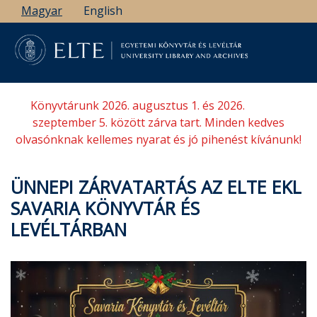
Ugrás
Magyar
English
a
tartalomra
Könyvtárunk 2026. augusztus 1. és 2026.
szeptember 5. között zárva tart. Minden kedves
olvasónknak kellemes nyarat és jó pihenést kívánunk!
ÜNNEPI ZÁRVATARTÁS AZ ELTE EKL
SAVARIA KÖNYVTÁR ÉS
LEVÉLTÁRBAN