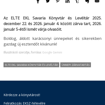
Az ELTE EKL Savaria Könyvtár és Levéltár 2025.
december 22. és 2026. január 4. között zárva tart, 2026.
január 5-étől ismét várja olvasóit.
Boldog, áldott karácsonyi ünnepeket és sikerekben
gazdag új esztendőt kívánunk!
Illusztráció szerzője, forrása:
Google Gemini
ELTE EKL SAVARIA KÖNYVTÁR ÉS LEVÉLTÁR
ÜNNEPI ZÁRVATARTÁS
Kérdezze a könyvtárost!
Feliratkozás EKSZ-hírlevélre