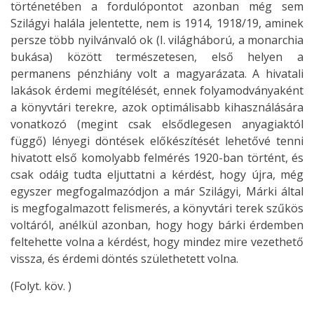
történetében a fordulópontot azonban még sem
Szilágyi halála jelentette, nem is 1914, 1918/19, aminek
persze több nyilvánvaló ok (I. világháború, a monarchia
bukása) között természetesen, első helyen a
permanens pénzhiány volt a magyarázata. A hivatali
lakások érdemi megítélését, ennek folyamodványaként
a könyvtári terekre, azok optimálisabb kihasználására
vonatkozó (megint csak elsődlegesen anyagiaktól
függő) lényegi döntések előkészítését lehetővé tenni
hivatott első komolyabb felmérés 1920-ban történt, és
csak odáig tudta eljuttatni a kérdést, hogy újra, még
egyszer megfogalmazódjon a már Szilágyi, Márki által
is megfogalmazott felismerés, a könyvtári terek szűkös
voltáról, anélkül azonban, hogy hogy bárki érdemben
feltehette volna a kérdést, hogy mindez mire vezethető
vissza, és érdemi döntés születhetett volna.
(Folyt. köv. )