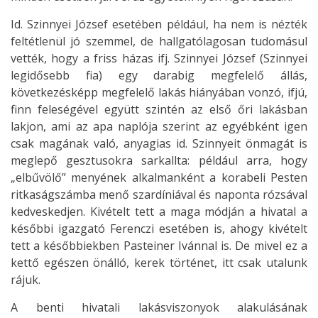
Id. Szinnyei József esetében például, ha nem is nézték
feltétlenül jó szemmel, de hallgatólagosan tudomásul
vették, hogy a friss házas ifj. Szinnyei József (Szinnyei
legidősebb fia) egy darabig megfelelő állás,
következésképp megfelelő lakás hiányában vonzó, ifjú,
finn feleségével együtt szintén az első őri lakásban
lakjon, ami az apa naplója szerint az egyébként igen
csak magának való, anyagias id. Szinnyeit önmagát is
meglepő gesztusokra sarkallta: például arra, hogy
„elbűvölő” menyének alkalmanként a korabeli Pesten
ritkaságszámba menő szardíniával és naponta rózsával
kedveskedjen. Kivételt tett a maga módján a hivatal a
későbbi igazgató Ferenczi esetében is, ahogy kivételt
tett a későbbiekben Pasteiner Ivánnal is. De mivel ez a
kettő egészen önálló, kerek történet, itt csak utalunk
rájuk.
A benti hivatali lakásviszonyok alakulásának