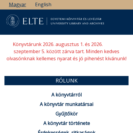
Ugrás
Magyar
English
a
tartalomra
Könyvtárunk 2026. augusztus 1. és 2026.
szeptember 5. között zárva tart. Minden kedves
olvasónknak kellemes nyarat és jó pihenést kívánunk!
RÓLUNK
A könyvtárról
A könyvtár munkatársai
Gyűjtőkör
A könyvtár története
Érdekességek, ritkaságok