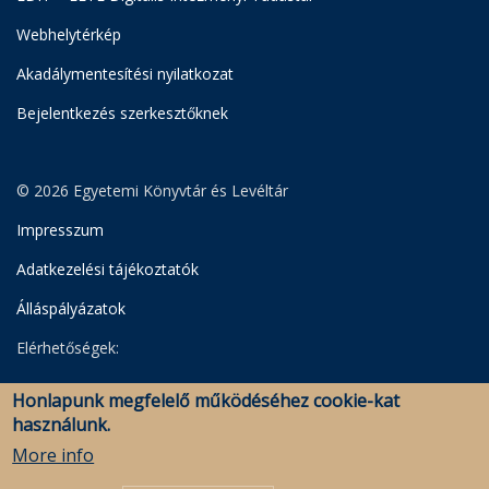
Webhelytérkép
Akadálymentesítési nyilatkozat
Bejelentkezés szerkesztőknek
© 2026 Egyetemi Könyvtár és Levéltár
Impresszum
Adatkezelési tájékoztatók
Álláspályázatok
Elérhetőségek:
Egyetemi Könyvtár
Honlapunk megfelelő működéséhez cookie-kat
Levéltár
használunk.
Savaria Könyvtár és Levéltár (Szombathely)
More info