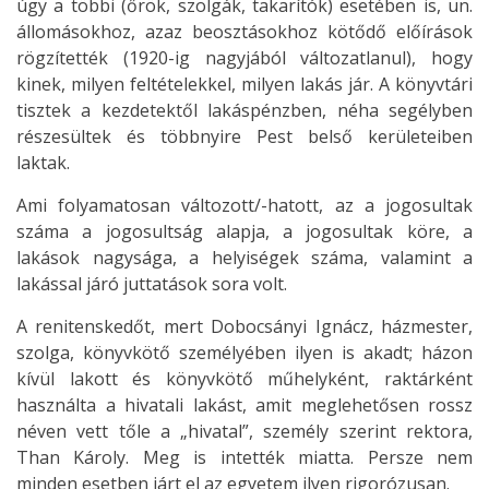
úgy a többi (őrök, szolgák, takarítók) esetében is, un.
állomásokhoz, azaz beosztásokhoz kötődő előírások
rögzítették (1920-ig nagyjából változatlanul), hogy
kinek, milyen feltételekkel, milyen lakás jár. A könyvtári
tisztek a kezdetektől lakáspénzben, néha segélyben
részesültek és többnyire Pest belső kerületeiben
laktak.
Ami folyamatosan változott/-hatott, az a jogosultak
száma a jogosultság alapja, a jogosultak köre, a
lakások nagysága, a helyiségek száma, valamint a
lakással járó juttatások sora volt.
A renitenskedőt, mert Dobocsányi Ignácz, házmester,
szolga, könyvkötő személyében ilyen is akadt; házon
kívül lakott és könyvkötő műhelyként, raktárként
használta a hivatali lakást, amit meglehetősen rossz
néven vett tőle a „hivatal”, személy szerint rektora,
Than Károly. Meg is intették miatta. Persze nem
minden esetben járt el az egyetem ilyen rigorózusan.