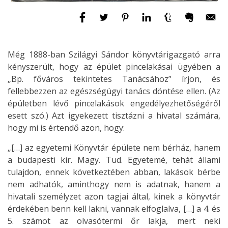
Még 1888-ban Szilágyi Sándor könyvtárigazgató arra
kényszerült, hogy az épület pincelakásai ügyében a
„Bp. főváros tekintetes Tanácsához” írjon, és
fellebbezzen az egészségügyi tanács döntése ellen. (Az
épületben lévő pincelakások engedélyezhetőségéről
esett szó.) Azt igyekezett tisztázni a hivatal számára,
hogy mi is értendő azon, hogy:
„[…] az egyetemi Könyvtár épülete nem bérház, hanem
a budapesti kir. Magy. Tud. Egyetemé, tehát állami
tulajdon, ennek következtében abban, lakások bérbe
nem adhatók, aminthogy nem is adatnak, hanem a
hivatali személyzet azon tagjai által, kinek a könyvtár
érdekében benn kell lakni, vannak elfoglalva, […] a 4. és
5. számot az olvasótermi őr lakja, mert neki