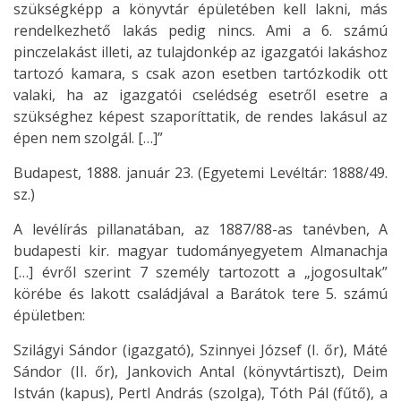
szükségképp a könyvtár épületében kell lakni, más
rendelkezhető lakás pedig nincs. Ami a 6. számú
pinczelakást illeti, az tulajdonkép az igazgatói lakáshoz
tartozó kamara, s csak azon esetben tartózkodik ott
valaki, ha az igazgatói cselédség esetről esetre a
szükséghez képest szaporíttatik, de rendes lakásul az
épen nem szolgál. […]”
Budapest, 1888. január 23. (Egyetemi Levéltár: 1888/49.
sz.)
A levélírás pillanatában, az 1887/88-as tanévben, A
budapesti kir. magyar tudományegyetem Almanachja
[…] évről szerint 7 személy tartozott a „jogosultak”
körébe és lakott családjával a Barátok tere 5. számú
épületben:
Szilágyi Sándor (igazgató), Szinnyei József (I. őr), Máté
Sándor (II. őr), Jankovich Antal (könyvtártiszt), Deim
István (kapus), Pertl András (szolga), Tóth Pál (fűtő), a