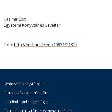
Kazimír Edit
Egyetemi Könyvtár és Levéltár
Fotó:
http://hdl.handle.net/10831/21817
Kérdezze a könyvtárost!
Feliratkozás EKSZ-hírlevélre
ELTEfind – online katalógus
EDIT – ELTE Digitális Intézményi Tudástár