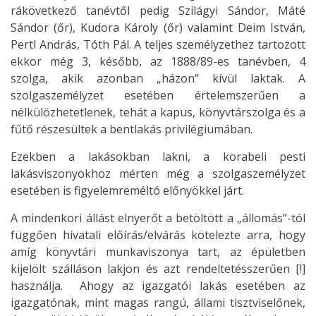
rákövetkező tanévtől pedig Szilágyi Sándor, Máté
Sándor (őr), Kudora Károly (őr) valamint Deim István,
Pertl András, Tóth Pál. A teljes személyzethez tartozott
ekkor még 3, később, az 1888/89-es tanévben, 4
szolga, akik azonban „házon” kívül laktak. A
szolgaszemélyzet esetében értelemszerűen a
nélkülözhetetlenek, tehát a kapus, könyvtárszolga és a
fűtő részesültek a bentlakás privilégiumában.
Ezekben a lakásokban lakni, a korabeli pesti
lakásviszonyokhoz mérten még a szolgaszemélyzet
esetében is figyelemreméltó előnyökkel járt.
A mindenkori állást elnyerőt a betöltött a „állomás”-tól
függően hivatali előírás/elvárás kötelezte arra, hogy
amíg könyvtári munkaviszonya tart, az épületben
kijelölt szálláson lakjon és azt rendeltetésszerűen [!]
használja. Ahogy az igazgatói lakás esetében az
igazgatónak, mint magas rangú, állami tisztviselőnek,