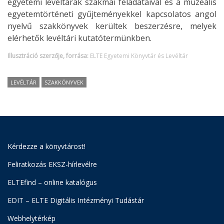
egyetemi levéltárak szakmai feladataival és a muzeális
egyetemtörténeti gyűjteményekkel kapcsolatos angol
nyelvű szakkönyvek kerültek beszerzésre, melyek
elérhetők levéltári kutatótermünkben.
Illusztráció szerzője, forrása:
ELTE Egyetemi Könyvtár és Levéltár
LEVÉLTÁR
SZAKKÖNYVEK
Kérdezze a könyvtárost!
Feliratkozás EKSZ-hírlevélre
ELTEfind – online katalógus
EDIT – ELTE Digitális Intézményi Tudástár
Webhelytérkép