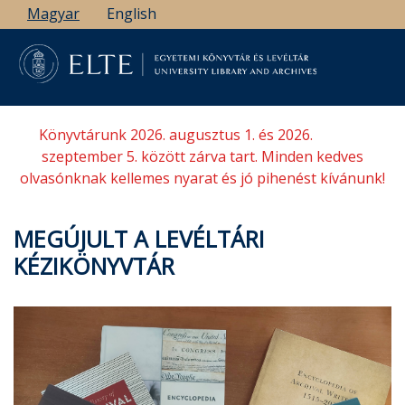
Ugrás
Magyar
English
a
tartalomra
Könyvtárunk 2026. augusztus 1. és 2026.
szeptember 5. között zárva tart. Minden kedves
olvasónknak kellemes nyarat és jó pihenést kívánunk!
MEGÚJULT A LEVÉLTÁRI
KÉZIKÖNYVTÁR