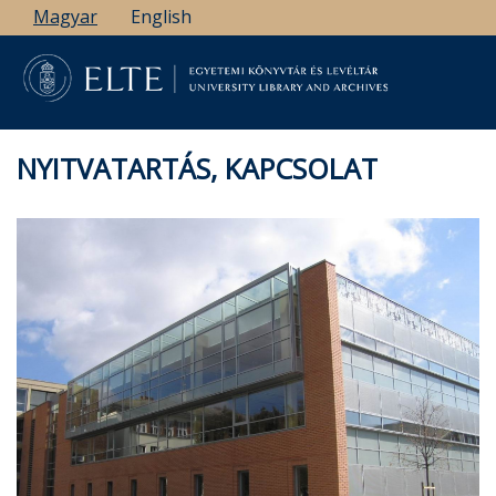
Ugrás
Magyar
English
a
tartalomra
NYITVATARTÁS, KAPCSOLAT