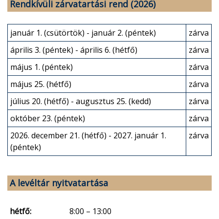
Rendkívüli zárvatartási rend (2026)
január 1. (csütörtök) - január 2. (péntek)
zárva
április 3. (péntek) - április 6. (hétfő)
zárva
május 1. (péntek)
zárva
május 25. (hétfő)
zárva
július 20. (hétfő) - augusztus 25. (kedd)
zárva
október 23. (péntek)
zárva
2026. december 21. (hétfő) - 2027. január 1.
zárva
(péntek)
A levéltár nyitvatartása
hétfő:
8:00 – 13:00