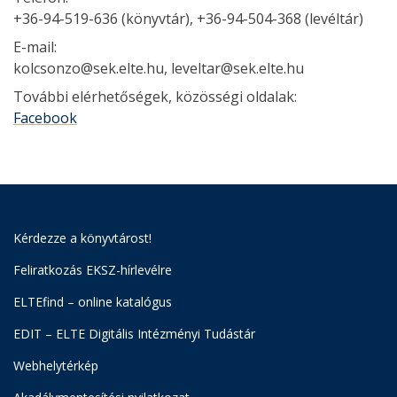
+36-94-519-636 (könyvtár), +36-94-504-368 (levéltár)
E-mail:
kolcsonzo@sek.elte.hu, leveltar@sek.elte.hu
További elérhetőségek, közösségi oldalak:
Facebook
Kérdezze a könyvtárost!
Feliratkozás EKSZ-hírlevélre
ELTEfind – online katalógus
EDIT – ELTE Digitális Intézményi Tudástár
Webhelytérkép