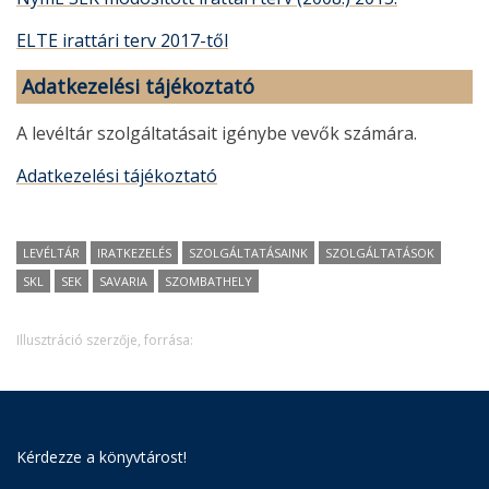
ELTE irattári terv 2017-től
Adatkezelési tájékoztató
A levéltár szolgáltatásait igénybe vevők számára.
Adatkezelési tájékoztató
LEVÉLTÁR
IRATKEZELÉS
SZOLGÁLTATÁSAINK
SZOLGÁLTATÁSOK
SKL
SEK
SAVARIA
SZOMBATHELY
Illusztráció szerzője, forrása:
Kérdezze a könyvtárost!