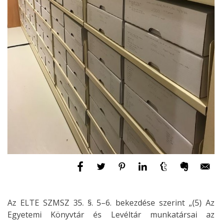
Az ELTE SZMSZ 35. §. 5–6. bekezdése szerint „(5) Az
Egyetemi Könyvtár és Levéltár munkatársai az