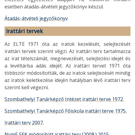
esetben átadás-átvételi jegyzőkönyv készül.
Átadás-átvételi jegyzőkönyv
Irattári tervek
Az ELTE 1971 óta az iratok kezelését, selejtezését
irattári tervek szerint végzi. Az irattári terv tartalmazza
az irat tételszámát, megnevezését, selejtezési idejét és
a levéltárba adás idejét. Az irattári tervet 1971 óta
többször módosították, de az iratok selejtezését mindig
az iratok keletkezése idején hatályban lévő irattári terv
szerint kell végezni.
Szombathelyi Tanárképző Intézet irattári terve 1972.
Szombathelyi Tanárképző Főiskola irattári terve 1975.
Irattári terv 2007.
NymE SEK módosított irattári terv (2008.) 2015.