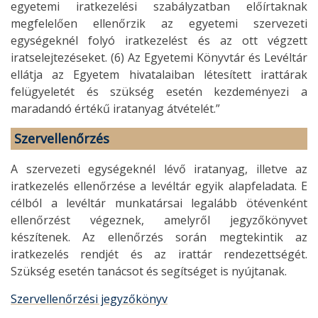
egyetemi iratkezelési szabályzatban előírtaknak
megfelelően ellenőrzik az egyetemi szervezeti
egységeknél folyó iratkezelést és az ott végzett
iratselejtezéseket. (6) Az Egyetemi Könyvtár és Levéltár
ellátja az Egyetem hivatalaiban létesített irattárak
felügyeletét és szükség esetén kezdeményezi a
maradandó értékű iratanyag átvételét.”
Szervellenőrzés
A szervezeti egységeknél lévő iratanyag, illetve az
iratkezelés ellenőrzése a levéltár egyik alapfeladata. E
célból a levéltár munkatársai legalább ötévenként
ellenőrzést végeznek, amelyről jegyzőkönyvet
készítenek. Az ellenőrzés során megtekintik az
iratkezelés rendjét és az irattár rendezettségét.
Szükség esetén tanácsot és segítséget is nyújtanak.
Szervellenőrzési jegyzőkönyv