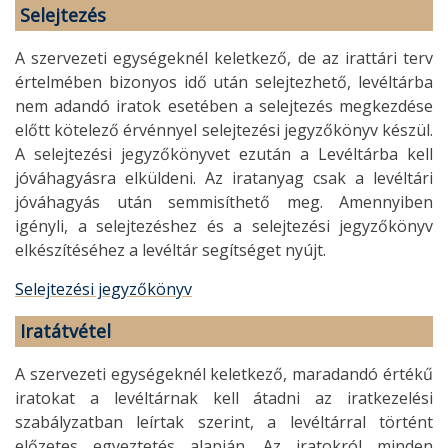
Selejtezés
A szervezeti egységeknél keletkező, de az irattári terv
értelmében bizonyos idő után selejtezhető, levéltárba
nem adandó iratok esetében a selejtezés megkezdése
előtt kötelező érvénnyel selejtezési jegyzőkönyv készül.
A selejtezési jegyzőkönyvet ezután a Levéltárba kell
jóváhagyásra elküldeni. Az iratanyag csak a levéltári
jóváhagyás után semmisíthető meg. Amennyiben
igényli, a selejtezéshez és a selejtezési jegyzőkönyv
elkészítéséhez a levéltár segítséget nyújt.
Selejtezési jegyzőkönyv
Iratátvétel
A szervezeti egységeknél keletkező, maradandó értékű
iratokat a levéltárnak kell átadni az iratkezelési
szabályzatban leírtak szerint, a levéltárral történt
előzetes egyeztetés alapján. Az iratokról minden