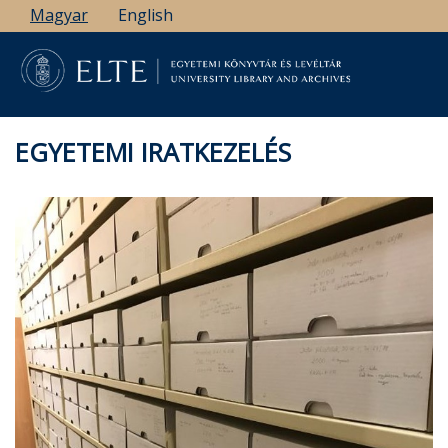
Ugrás
Magyar
English
a
tartalomra
EGYETEMI IRATKEZELÉS