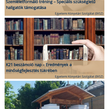
Szemléletformáló tréning – Speciális szükségletű
hallgatók támogatása
Egyetemi Könyvtári Szolgálat (EKSZ)
K21 beszámoló nap – Eredmények a
minőségfejlesztés tükrében
Egyetemi Könyvtári Szolgálat (EKSZ)