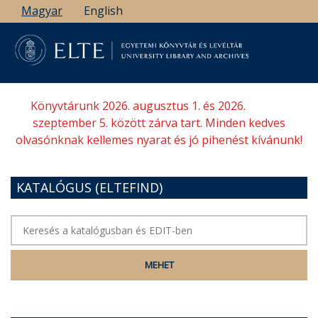
Ugrás
Magyar
English
a
tartalomra
Könyvtárunk 2026. augusztus 1. és 2026.
szeptember 5. között zárva tart. Minden kedves
olvasónknak kellemes nyarat és jó pihenést kívánunk!
KATALÓGUS (ELTEFIND)