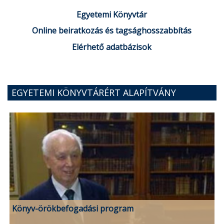
Egyetemi Könyvtár
Online beiratkozás és tagsághosszabbítás
Elérhető adatbázisok
EGYETEMI KÖNYVTÁRÉRT ALAPÍTVÁNY
Könyv-örökbefogadási program