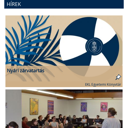
HÍREK
Nyári zárvatartás
EKL Egyetemi Könyvtár