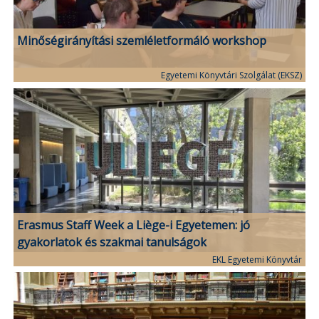
Minőségirányítási szemléletformáló workshop
Egyetemi Könyvtári Szolgálat (EKSZ)
Erasmus Staff Week a Liège-i Egyetemen: jó
gyakorlatok és szakmai tanulságok
EKL Egyetemi Könyvtár