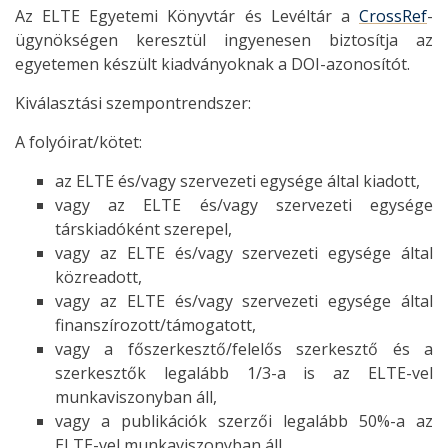
Az ELTE Egyetemi Könyvtár és Levéltár a
CrossRef
-
ügynökségen keresztül ingyenesen biztosítja az
egyetemen készült kiadványoknak a DOI-azonosítót.
Kiválasztási szempontrendszer:
A folyóirat/kötet:
az ELTE és/vagy szervezeti egysége által kiadott,
vagy az ELTE és/vagy szervezeti egysége
társkiadóként szerepel,
vagy az ELTE és/vagy szervezeti egysége által
közreadott,
vagy az ELTE és/vagy szervezeti egysége által
finanszírozott/támogatott,
vagy a főszerkesztő/felelős szerkesztő és a
szerkesztők legalább 1/3-a is az ELTE-vel
munkaviszonyban áll,
vagy a publikációk szerzői legalább 50%-a az
ELTE-vel munkaviszonyban áll.