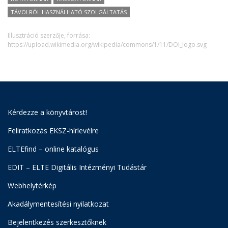
TÁVOLRÓL HASZNÁLHATÓ SZOLGÁLTATÁS
Illusztráció szerzője, forrása:
https://upload.wikimedia.org/wikipedia/commons/1/11/DOI_logo.svg
Kérdezze a könyvtárost!
Feliratkozás EKSZ-hírlevélre
ELTEfind – online katalógus
EDIT – ELTE Digitális Intézményi Tudástár
Webhelytérkép
Akadálymentesítési nyilatkozat
Bejelentkezés szerkesztőknek