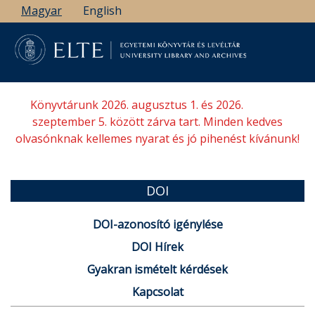
Ugrás
Magyar
English
a
tartalomra
Könyvtárunk 2026. augusztus 1. és 2026.
szeptember 5. között zárva tart. Minden kedves
olvasónknak kellemes nyarat és jó pihenést kívánunk!
DOI
DOI-azonosító igénylése
DOI Hírek
Gyakran ismételt kérdések
Kapcsolat