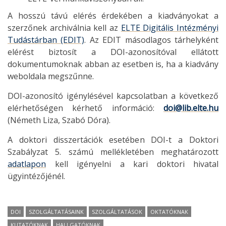
A hosszú távú elérés érdekében a kiadványokat a
szerzőnek archiválnia kell az
ELTE Digitális Intézményi
Tudástárban (EDIT)
. Az EDIT másodlagos tárhelyként
elérést biztosít a DOI-azonosítóval ellátott
dokumentumoknak abban az esetben is, ha a kiadvány
weboldala megszűnne.
DOI-azonosító igénylésével kapcsolatban a következő
elérhetőségen kérhető információ:
doi@lib.elte.hu
(Németh Liza, Szabó Dóra).
A doktori disszertációk esetében DOI-t a Doktori
Szabályzat 5. számú mellékletében meghatározott
adatlapon
kell igényelni a kari doktori hivatal
ügyintézőjénél.
DOI
SZOLGÁLTATÁSAINK
SZOLGÁLTATÁSOK
OKTATÓKNAK
KUTATÓKNAK
HALLGATÓKNAK